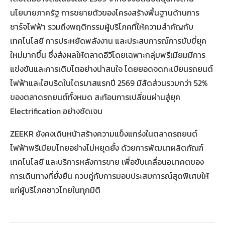
นโยบายภาครัฐ การขยายตัวของโครงสร้างพื้นฐานด้านการ
ชาร์จไฟฟ้า รวมถึงพฤติกรรมผู้บริโภคที่ให้ความสำคัญกับ
เทคโนโลยี การประหยัดพลังงาน และประสบการณ์การขับขี่ยุค
ใหม่มากขึ้น ซึ่งส่งผลให้ตลาดอีวีโดยเฉพาะกลุ่มพรีเมียมมีการ
แข่งขันและการเติบโตอย่างน่าสนใจ โดยยอดจดทะเบียนรถยนต์
ไฟฟ้าและไฮบริดในไตรมาสแรกปี 2569 มีสัดส่วนรวมกว่า 52%
ของตลาดรถยนต์ทั้งหมด สะท้อนการเปลี่ยนผ่านสู่ยุค
Electrification อย่างชัดเจน
ZEEKR ยังคงเดินหน้าสร้างความแข็งแกร่งในตลาดรถยนต์
ไฟฟ้าพรีเมียมไทยอย่างไม่หยุดยั้ง ด้วยการพัฒนาผลิตภัณฑ์
เทคโนโลยี และบริการหลังการขาย เพื่อขับเคลื่อนอนาคตของ
การเดินทางที่ยั่งยืน ควบคู่กับการมอบประสบการณ์สุดพิเศษให้
แก่ผู้บริโภคชาวไทยในทุกมิติ