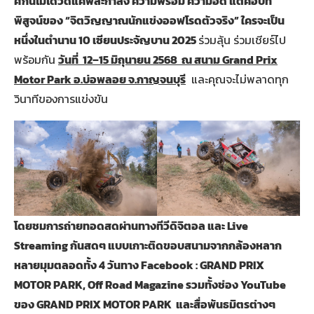
ศึกนี้ไม่ได้วัดแค่พละกำลัง ความพร้อม ความอึด แต่คือบท
พิสูจน์ของ “จิตวิญญาณนักแข่งออฟโรดตัวจริง” ใครจะเป็น
หนึ่งในตำนาน 10 เซียนประจัญบาน 2025
ร่วมลุ้น ร่วมเชียร์ไป
พร้อมกัน
วันที่ 12–15 มิถุนายน 2568 ณ สนาม Grand Prix
Motor Park อ.บ่อพลอย จ.กาญจนบุรี
และคุณจะไม่พลาดทุก
วินาทีของการแข่งขัน
โดยชมการถ่ายทอดสดผ่านทางทีวีดิจิตอล และ Live
Streaming กันสดๆ แบบเกาะติดขอบสนามจากกล้องหลาก
หลายมุมตลอดทั้ง 4 วันทาง Facebook : GRAND PRIX
MOTOR PARK, Off Road Magazine รวมทั้งช่อง YouTube
ของ GRAND PRIX MOTOR PARK และสื่อพันธมิตรต่างๆ