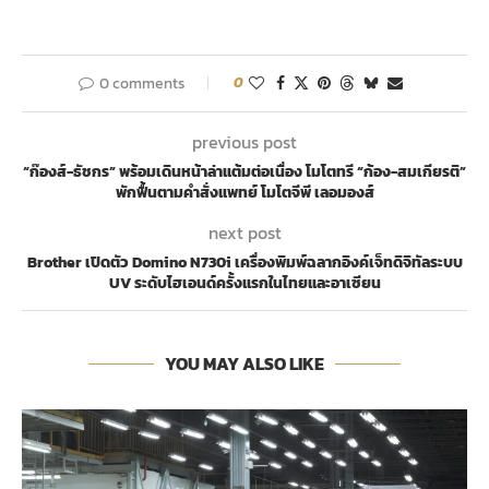
0 comments
0
previous post
“ก๊องส์-ธัชกร” พร้อมเดินหน้าล่าแต้มต่อเนื่อง โมโตทรี “ก้อง-สมเกียรติ”
พักฟื้นตามคำสั่งแพทย์ โมโตจีพี เลอมองส์
next post
Brother เปิดตัว Domino N730i เครื่องพิมพ์ฉลากอิงค์เจ็ทดิจิทัลระบบ
UV ระดับไฮเอนด์ครั้งแรกในไทยและอาเซียน
YOU MAY ALSO LIKE