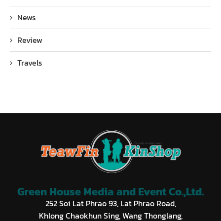
News
Review
Travels
Green House Media and Event Co.,Ltd.
252 Soi Lat Phrao 93, Lat Phrao Road,
Khlong Chaokhun Sing, Wang Thonglang,