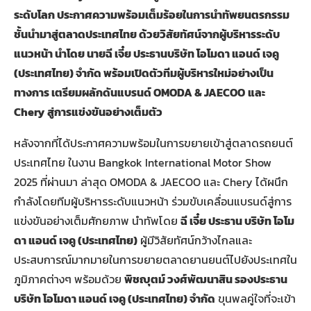
ระดับโลก ประกาศความพร้อมเต็มร้อยในการนำทัพยนตรกรรม
ชั้นนำมาสู่ตลาดประเทศไทย ด้วยวิสัยทัศน์จากผู้บริหารระดับ
แนวหน้า นำโดย นายฉี เจี๋ย ประธานบริษัท โอโมดา แอนด์ เจคู
(ประเทศไทย) จำกัด พร้อมเปิดตัวทีมผู้บริหารใหม่อย่างเป็น
ทางการ เตรียมผลักดันแบรนด์ OMODA & JAECOO
และ
Chery
สู่การแข่งขันอย่างเต็มตัว
หลังจากที่ได้ประกาศความพร้อมในการขยายเข้าสู่ตลาดรถยนต์
ประเทศไทย ในงาน Bangkok International Motor Show
2025 ที่ผ่านมา ล่าสุด OMODA & JAECOO และ Chery ได้ผนึก
กำลังโดยทีมผู้บริหารระดับแนวหน้า ร่วมขับเคลื่อนแบรนด์สู่การ
แข่งขันอย่างเต็มศักยภาพ นำทัพโดย
ฉี เจี๋ย ประธาน บริษัท โอโม
ดา แอนด์ เจคู (ประเทศไทย)
ผู้มีวิสัยทัศน์กว้างไกลและ
ประสบการณ์มากมายในการขยายตลาดยานยนต์ไปยังประเทศใน
ภูมิภาคต่างๆ พร้อมด้วย
พิชญุตม์ วงศ์พัฒนาสิน รองประธาน
บริษัท โอโมดา แอนด์ เจคู (ประเทศไทย) จำกัด
ขุนพลคู่ใจที่จะเข้า