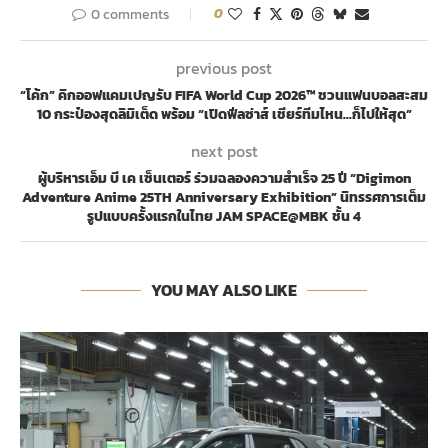
0 comments
0
previous post
“โค้ก” คิกออฟแคมเปญรับ FIFA World Cup 2026™ ชวนแฟนบอลสะสม
10 กระป๋องสุดลิมิเต็ด พร้อม “เปิดฟีลซ่าส์ เชียร์ทีมไหน…ก็ไปให้สุด”
next post
ผู้บริหารเอ็ม บี เค เซ็นเตอร์ ร่วมฉลองความสำเร็จ 25 ปี “Digimon
Adventure Anime 25TH Anniversary Exhibition” นิทรรศการเต็ม
รูปแบบครั้งแรกในไทย JAM SPACE@MBK ชั้น 4
YOU MAY ALSO LIKE