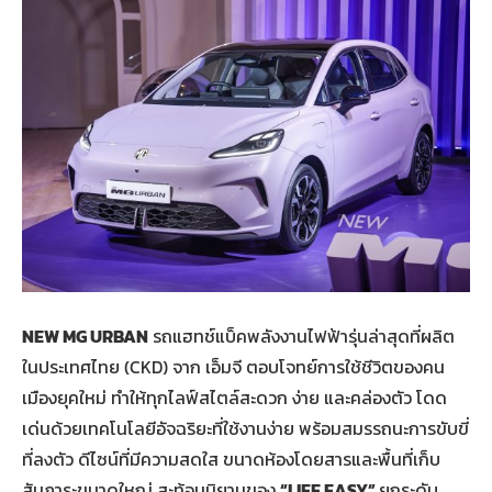
NEW MG URBAN
รถแฮทช์แบ็คพลังงานไฟฟ้ารุ่นล่าสุดที่ผลิต
ในประเทศไทย (CKD) จาก เอ็มจี ตอบโจทย์การใช้ชีวิตของคน
เมืองยุคใหม่ ทำให้ทุกไลฟ์สไตล์สะดวก ง่าย และคล่องตัว โดด
เด่นด้วยเทคโนโลยีอัจฉริยะที่ใช้งานง่าย พร้อมสมรรถนะการขับขี่
ที่ลงตัว ดีไซน์ที่มีความสดใส ขนาดห้องโดยสารและพื้นที่เก็บ
สัมภาระขนาดใหญ่ สะท้อนนิยามของ
“LIFE EASY”
ยกระดับ