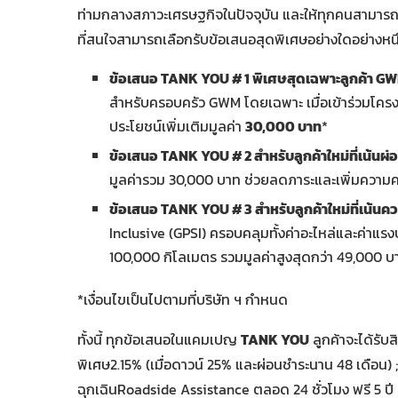
ท่ามกลางสภาวะเศรษฐกิจในปัจจุบัน และให้ทุกคนสามารถเป
ที่สนใจสามารถเลือกรับข้อเสนอสุดพิเศษอย่างใดอย่างหนึ่ง
ข้อเสนอ
TANK YOU # 1 พิเศษสุดเฉพาะลูกค้า G
สำหรับครอบครัว GWM โดยเฉพาะ เมื่อเข้าร่วมโคร
ประโยชน์เพิ่มเติมมูลค่า
30,000 บาท
*
ข้อเสนอ
TANK YOU # 2 สำหรับลูกค้าใหม่ที่เน้นผ
มูลค่ารวม 30,000 บาท ช่วยลดภาระและเพิ่มความคล
ข้อเสนอ
TANK YOU # 3 สำหรับลูกค้าใหม่ที่เน้นคว
Inclusive (GPSI) ครอบคลุมทั้งค่าอะไหล่และค่าแรงบ
100,000 กิโลเมตร รวมมูลค่าสูงสุดกว่า 49,000 บ
*เงื่อนไขเป็นไปตามที่บริษัท ฯ กำหนด
ทั้งนี้ ทุกข้อเสนอในแคมเปญ
TANK YOU
ลูกค้าจะได้รับ
พิเศษ2.15% (เมื่อดาวน์ 25% และผ่อนชำระนาน 48 เดือน) ; 
ฉุกเฉินRoadside Assistance ตลอด 24 ชั่วโมง ฟรี 5 ปี ;