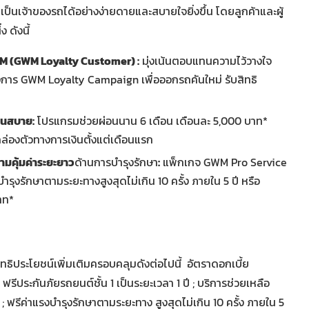
็นเจ้าของรถได้อย่างง่ายดายและสบายใจยิ่งขึ้น โดยลูกค้าและผู้
 ดังนี้
WM (GWM Loyalty Customer) :
มุ่งเน้นตอบแทนความไว้วางใจ
งการ GWM Loyalty Campaign เพื่อออกรถคันใหม่ รับสิทธิ
่อนสบาย:
โปรแกรมช่วยผ่อนนาน 6 เดือน เดือนละ 5,000 บาท*
่องตัวทางการเงินตั้งแต่เดือนแรก
ามคุ้มค่าระยะยาว
ด้านการบำรุงรักษา
:
แพ็กเกจ GWM Pro Service
ำรุงรักษาตามระยะทางสูงสุดไม่เกิน 10 ครั้ง ภายใน 5 ปี หรือ
าท*
สิทธิประโยชน์เพิ่มเติมครอบคลุมดังต่อไปนี้ อัตราดอกเบี้ย
ฟรีประกันภัยรถยนต์ชั้น 1 เป็นระยะเวลา 1 ปี ; บริการช่วยเหลือ
 ฟรีค่าแรงบำรุงรักษาตามระยะทาง สูงสุดไม่เกิน 10 ครั้ง ภายใน 5