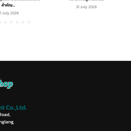
สำคัญ...
31 July 2026
1 July 2026
 Co.,Ltd.
Road,
nglang,