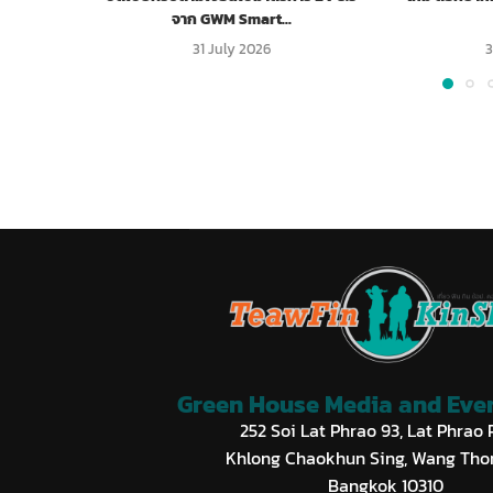
จาก GWM Smart...
31 July 2026
3
Green House Media and Event
252 Soi Lat Phrao 93, Lat Phrao 
Khlong Chaokhun Sing, Wang Tho
Bangkok 10310