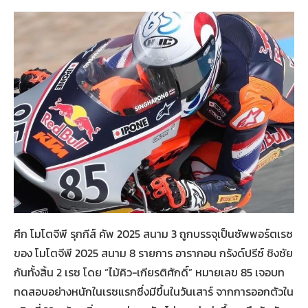
ศึก โมโตจีพี รุกกีส์ คัพ 2025 สนาม 3 ถูกบรรจุเป็นซัพพอร์ตเรซ
ของ โมโตจีพี 2025 สนาม 8 รายการ อารากอน กรังด์ปรีซ์ ชิงชัย
กันทั้งสิ้น 2 เรซ โดย “ไม้คิว-เกียรติศักดิ์” หมายเลข 85 เจอบท
ทดสอบอย่างหนักในเรซแรกซึ่งมีขึ้นในวันเสาร์ จากการออกตัวใน