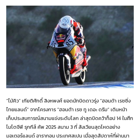
“ไม้คิว” เกียติศักดิ์ สิงหพงศ์ ยอดนักบิดดาวรุ่ง “ฮอนด้า เรซซิ่ง
ไทยแลนด์” จากโครงการ “ฮอนด้า เรซ ทู เดอะ ดรีม” เดินหน้า
เก็บประสบการณ์สนามแข่งระดับโลก ล่าสุดบิดคว้าท็อป 14 ในศึก
โมโตจีพี รุกกีส์ คัพ 2025 สนาม 3 ที่ สังเวียนสุดโหดอย่าง
มอเตอร์แลนด์ อารากอน ประเทศสเปน เมื่อสุดสัปดาห์ที่ผ่านมา