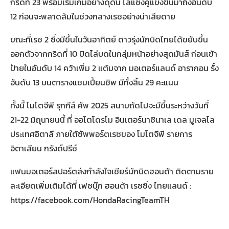
กริดที่ 23 พร้อมเริ่มเกมอย่างดุดัน ไล่แซงคู่แข่งขึ้นมาถึงอันดับ
12 ก่อนจะพลาดล้มในช่วงกลางเรซอย่างน่าเสียดาย
ขณะที่เรซ 2 ซึ่งมีขึ้นในวันอาทิตย์ ดาวรุ่งนักบิดไทยได้ขยับขึ้น
ออกตัวจากกริดที่ 10 บิดไล่บดในกลุ่มหน้าอย่างสุดมันส์ ก่อนเข้า
ป้ายในอันดับ 14 คว้าเพิ่ม 2 แต้มจาก มอเตอร์แลนด์ อารากอน รั้ง
อันดับ 13 บนตารางแชมเปี้ยนชิพ มีทั้งสิ้น 29 คะแนน
ทั้งนี้ โมโตจีพี รุกกีส์ คัพ 2025 สนามถัดไปจะมีขึ้นระหว่างวันที่
21-22 มิถุนายนนี้ ที่ ออโตโดรโม อินเตอร์นาซินาเล เดล มูเจลโล
ประเทศอิตาลี ภายใต้ซัพพอร์ตเรซของ โมโตจีพี รายการ
อิตาเลียน กรังด์ปรีซ์
แฟนมอเตอร์สปอร์ตส่งกำลังใจเชียร์นักบิดฮอนด้า ติดตามราย
ละเอียดเพิ่มเติมได้ที่ เฟซบุ๊ก ฮอนด้า เรซซิ่ง ไทยแลนด์ :
https://facebook.com/HondaRacingTeamTH