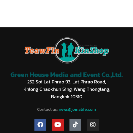
Green House Media and Event Co.,Ltd.
252 Soi Lat Phrao 93, Lat Phrao Road,
Khlong Chaokhun Sing, Wang Thonglang,
Bangkok 10310
Contact us:
news@joinalife.com