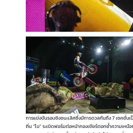
การแข่งขันรอบชิงชนะเลิศซึ่งมีการดวลกันถึง 7 เซคชั่นเป็
ถิ่น “โบ” ระเบิดฟอร์มต่อหน้ากองเชียร์ตอกย้ำความเห