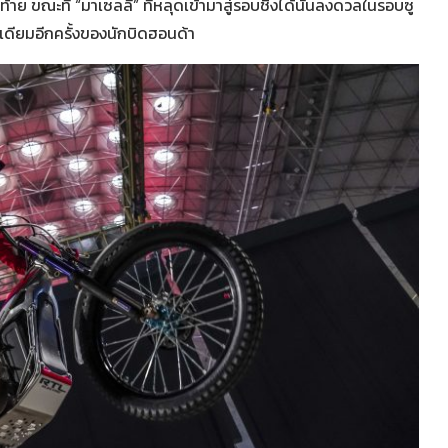
าย ขณะที่ “มาเซลลี่” ที่หลุดเข้ามาสู่รอบชิงได้นั้นลงดวลในรอบซู
พเดียมอีกครั้งของนักบิดฮอนด้า