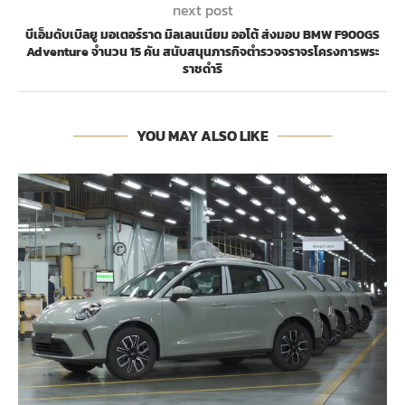
next post
บีเอ็มดับเบิลยู มอเตอร์ราด มิลเลนเนียม ออโต้ ส่งมอบ BMW F900GS
Adventure จำนวน 15 คัน สนับสนุนภารกิจตำรวจจราจรโครงการพระ
ราชดำริ
YOU MAY ALSO LIKE