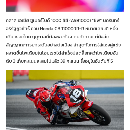
คลาส เอเชีย ซูเปอร์ไบค์ 1000 ซีซี (ASB1000) “ชิพ” นครินทร์
อธิรัฐภูวภัทร์ ควบ Honda CBR1000RR-R หมายเลข 41 หนึ่ง
เดียวของไทย ฤดูกาลนี้ต้องพบกับความท้าทายแต่ยังส่ง
สัญญาณการยกระดับอย่างต่อเนื่อง ล่าสุดกับการไล่แซงคู่แข่ง
ผงาดขึ้นโพเดียมในโฮมเรซได้สำเร็จปลดล็อกคว้าโพเดียมอัน
ดับ 3 เก็บคะแนนสะสมไปแล้ว 39 คะแนน รั้งอยู่ในอันดับที่ 5