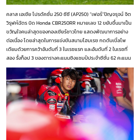
คลาส เอเชีย โปรดัคชั่น 250 ซีซี (AP250) “เฟอร์”ปัญจรุจน์ จิต
วิรุฬห์ฉัตร บิด Honda CBR250RR หมายเลข 12 ขยับขึ้นมาเป็น
ขวัญใจคนล่าสุดของกองเชียร์ชาวไทย แสดงพัฒนาการอย่าง
ต่อเนื่อง โดยล่าสุดในการแข่งขันสนามโฮมเรซ กดดับเบิ้ลโพ
เดียมด้วยการคว้าอันดับที่ 3 ในเรซแรก และอันดับที่ 2 ในเรซที่
สอง รั้งท็อป 3 ของตารางคะแนนชิงแชมป์ประจำซีซั่น 62 คะแนน