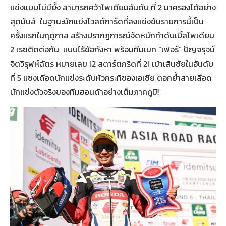
แข่งแบบไม่มียั้ง สามารถคว้าโพเดียมอันดับ ที่ 2 มาครองได้อย่าง
สุดมันส์ ในฐานะนักแข่งไวลด์การ์ดที่ลงแข่งขันรายการนี้เป็น
ครั้งแรกในฤดูกาล สร้างปรากฏการณ์จัดหนักทำดับเบิ้ลโพเดียม
2 เรซติดต่อกัน แบบไร้ข้อกังหา พร้อมทีมเมท “เฟอร์” ปัญจรุจน์
จิตวิรุฬห์ฉัตร หมายเลข 12 สตาร์ตกริดที่ 21 เข้าเส้นชัยในอันดับ
ที่ 5 แซงเดือดนักแข่งระดับหัวกระทิของเอเชีย ตอกย้ำสายเลือด
นักแข่งตัวจริงของทีมฮอนด้าอย่างเต็มภาคภูมิ!