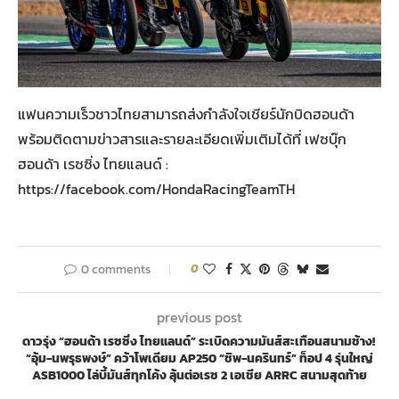
แฟนความเร็วชาวไทยสามารถส่งกำลังใจเชียร์นักบิดฮอนด้า
พร้อมติดตามข่าวสารและรายละเอียดเพิ่มเติมได้ที่ เฟซบุ๊ก
ฮอนด้า เรซซิ่ง ไทยแลนด์ :
https://facebook.com/HondaRacingTeamTH
0 comments
0
previous post
ดาวรุ่ง “ฮอนด้า เรซซิ่ง ไทยแลนด์” ระเบิดความมันส์สะเทือนสนามช้าง!
“อุ้ม-นพรุธพงษ์” คว้าโพเดียม AP250 “ชิพ-นครินทร์” ท็อป 4 รุ่นใหญ่
ASB1000 ไล่บี้มันส์ทุกโค้ง ลุ้นต่อเรซ 2 เอเชีย ARRC สนามสุดท้าย