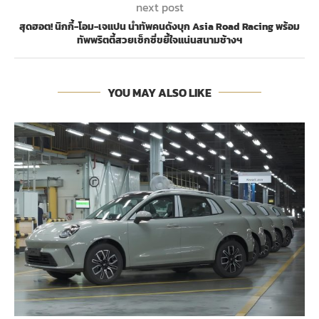
next post
สุดฮอต! นิกกี้-โอม-เจแปน นำทัพคนดังบุก Asia Road Racing พร้อม
ทัพพริตตี้สวยเซ็กซี่ขยี้ใจแน่นสนามช้างฯ
YOU MAY ALSO LIKE