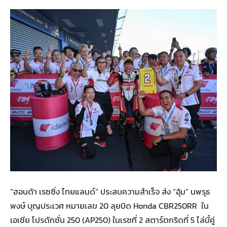
“ฮอนด้า เรซซิ่ง ไทยแลนด์” ประสบความสำเร็จ ส่ง “อุ้ม” นพรุธ
พงษ์ บุญประเวศ หมายเลข 20 ลุยบิด Honda CBR250RR ใน
เอเชีย โปรดักชั่น 250 (AP250) ในเรซที่ 2 สตาร์ตกริดที่ 5 ไล่บี้คู่