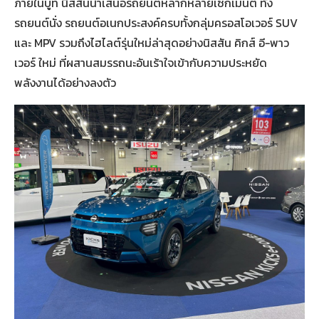
ภายในบูท นิสสันนำเสนอรถยนต์หลากหลายเซกเมนต์ ทั้ง
รถยนต์นั่ง รถยนต์อเนกประสงค์ครบทั้งกลุ่มครอสโอเวอร์ SUV
และ MPV รวมถึงไฮไลต์รุ่นใหม่ล่าสุดอย่างนิสสัน คิกส์ อี-พาว
เวอร์ ใหม่ ที่ผสานสมรรถนะอันเร้าใจเข้ากับความประหยัด
พลังงานได้อย่างลงตัว