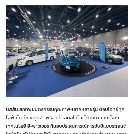
นิสสัน ยกทัพยนตรกรรมคุณภาพหลากหลายรุ่น ตอบโจทย์ทุก
ไลฟ์สไตล์ของลูกค้า พร้อมนำเสนอไฮไลต์ด้วยยานยนต์จาก
เทคโนโลยี อี-พาวเวอร์ ที่มอบประสบการณ์การขับขี่แบบรถยนต์