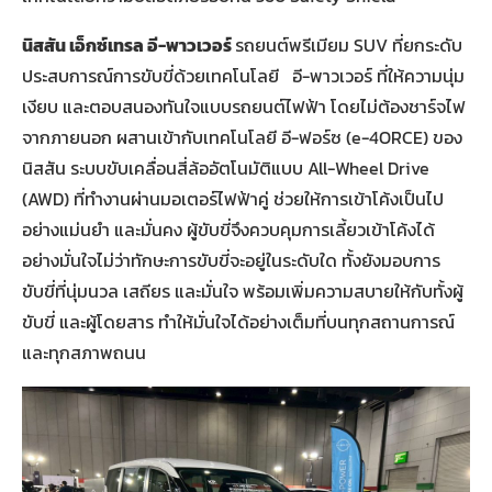
นิสสัน เอ็กซ์เทรล อี-พาวเวอร์
รถยนต์พรีเมียม SUV ที่ยกระดับ
ประสบการณ์การขับขี่ด้วยเทคโนโลยี อี-พาวเวอร์ ที่ให้ความนุ่ม
เงียบ และตอบสนองทันใจแบบรถยนต์ไฟฟ้า โดยไม่ต้องชาร์จไฟ
จากภายนอก ผสานเข้ากับเทคโนโลยี อี-ฟอร์ซ (e-4ORCE) ของ
นิสสัน ระบบขับเคลื่อนสี่ล้ออัตโนมัติแบบ All-Wheel Drive
(AWD) ที่ทำงานผ่านมอเตอร์ไฟฟ้าคู่ ช่วยให้การเข้าโค้งเป็นไป
อย่างแม่นยำ และมั่นคง ผู้ขับขี่จึงควบคุมการเลี้ยวเข้าโค้งได้
อย่างมั่นใจไม่ว่าทักษะการขับขี่จะอยู่ในระดับใด ทั้งยังมอบการ
ขับขี่ที่นุ่มนวล เสถียร และมั่นใจ พร้อมเพิ่มความสบายให้กับทั้งผู้
ขับขี่ และผู้โดยสาร ทำให้มั่นใจได้อย่างเต็มที่บนทุกสถานการณ์
และทุกสภาพถนน