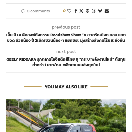
0 comments
0
previous post
เอ็ม บี เค คิกออฟกิจกรรม Roadshow Show “ข.ขวดรักษ์โลก ตอน แยก
ขวด ช่วยน้อง ปี 2เชิญชวนน้อง ๆ แยกขยะ มุ่งสร้างสังคมไร้ขยะยั่งยืน
next post
GEELY RIDDARA รุกตลาดโลจิสติกส์ไทย ชู “กระบะพลังงานใหม่” ต้นทุน
ต่ำกว่า 1 บาท/กม. พลิกเกมขนส่งยุคใหม่
YOU MAY ALSO LIKE