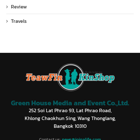
Review
Travels
Green House Media and Event Co.,Ltd.
252 Soi Lat Phrao 93, Lat Phrao Road,
Khlong Chaokhun Sing, Wang Thonglang,
Bangkok 10310
Contact us:
news@joinalife.com