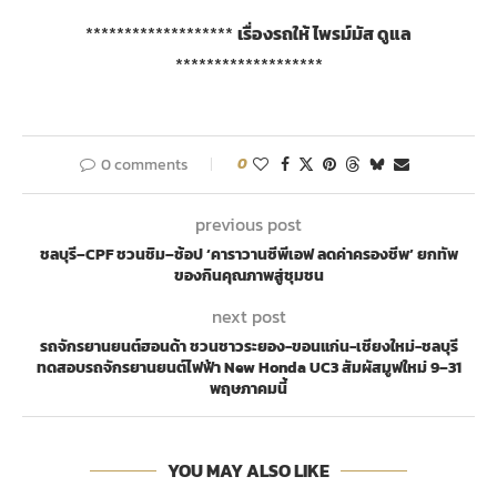
*******************
เรื่องรถให้ ไพรม์มัส ดูแล
*******************
0 comments
0
previous post
ชลบุรี–CPF ชวนชิม–ช้อป ‘คาราวานซีพีเอฟ ลดค่าครองชีพ’ ยกทัพ
ของกินคุณภาพสู่ชุมชน
next post
รถจักรยานยนต์ฮอนด้า ชวนชาวระยอง-ขอนแก่น-เชียงใหม่-ชลบุรี
ทดสอบรถจักรยานยนต์ไฟฟ้า New Honda UC3 สัมผัสมูฟใหม่ 9–31
พฤษภาคมนี้
YOU MAY ALSO LIKE