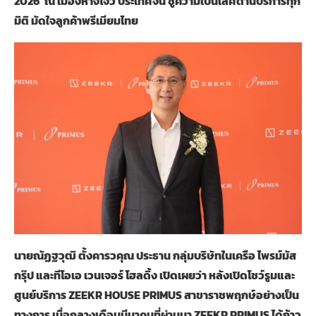
2026
ณ เมืองหางโจว ประเทศจีน ชูความเป็นเลิศด้านบริการทุก
มิติ มัดใจลูกค้าพรีเมียมไทย
นายณัฏฐวุฒิ ตั้งคารวคุณ ประธาน กลุ่มบริษัทในเครือ ไพรม์มัส
กรุ๊ป และทีโอเอ เวนเจอร์ โฮลดิ้ง เปิดเผยว่า หลังเปิดโชว์รูมและ
ศูนย์บริการ ZEEKR HOUSE PRIMUS สาขาราชพฤกษ์อย่างเป็น
ทางการ เมื่อกลางเดือนมีนาคมที่ผ่านมา ZEEKR PRIMUS ได้ก้าว