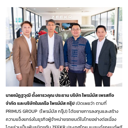
นายณัฏฐวุฒิ ตั้งคารวคุณ ประธาน บริษัท ไพรม์มัส เพรสทีจ
จำกัด และบริษัทในเครือ ไพรม์มัส กรุ๊ป
เปิดเผยว่า ตามที่
PRIMUS GROUP (ไพรม์มัส กรุ๊ป) ได้ขยายการลงทุนและสร้าง
ความแข็งแกร่งในธุรกิจผู้จำหน่ายรถยนต์ในไทยอย่างต่อเนื่อง
โดยร่วมเป็นพันธมิตรกับ ZEEKR ประเทศไทย แบรนด์รถยนต์พรี