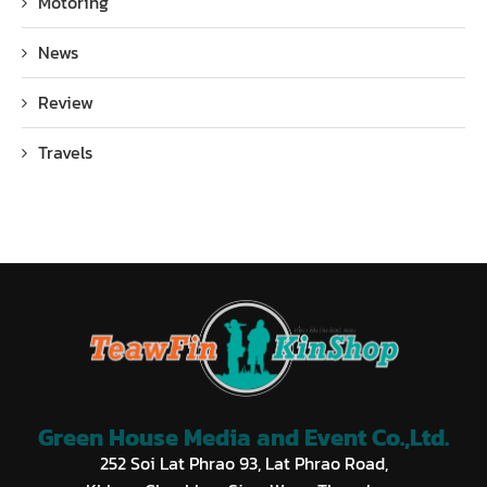
Motoring
News
Review
Travels
Green House Media and Event Co.,Ltd.
252 Soi Lat Phrao 93, Lat Phrao Road,