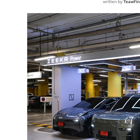
written by
TeawFin