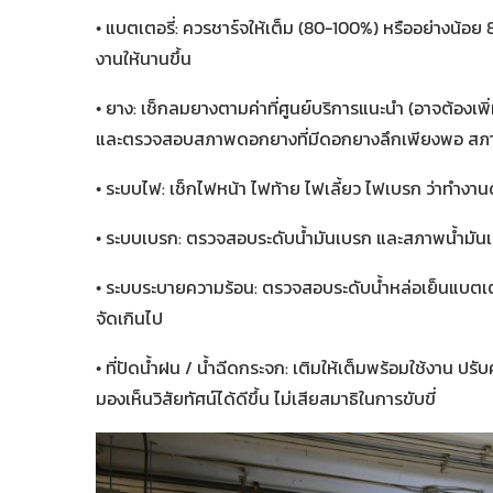
• แบตเตอรี่: ควรชาร์จให้เต็ม (80-100%) หรืออย่างน้อย
งานให้นานขึ้น
• ยาง: เช็กลมยางตามค่าที่ศูนย์บริการแนะนำ (อาจต้องเ
และตรวจสอบสภาพดอกยางที่มีดอกยางลึกเพียงพอ สภ
• ระบบไฟ: เช็กไฟหน้า ไฟท้าย ไฟเลี้ยว ไฟเบรก ว่าทำงาน
• ระบบเบรก: ตรวจสอบระดับน้ำมันเบรก และสภาพน้ำมัน
• ระบบระบายความร้อน: ตรวจสอบระดับน้ำหล่อเย็นแบตเตอรี
จัดเกินไป
• ที่ปัดน้ำฝน / น้ำฉีดกระจก: เติมให้เต็มพร้อมใช้งาน ปร
มองเห็นวิสัยทัศน์ได้ดีขึ้น ไม่เสียสมาธิในการขับขี่