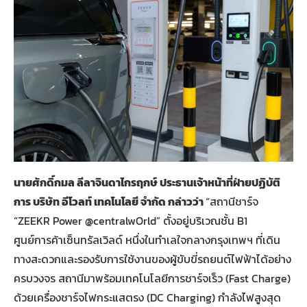
นายศักดิ์กมล ลีลาจินดาไกรฤกษ์ ประธานเจ้าหน้าที่ฝ่ายปฏิบัติ
การ บริษัท อีโวลท์ เทคโนโลยี จำกัด
กล่าวว่า
“สถานีชาร์จ
“ZEEKR Power @centralwOrld” ตั้งอยู่บริเวณชั้น B1
ศูนย์การค้าเซ็นทรัลเวิลด์ หนึ่งในทำเลใจกลางกรุงเทพฯ ที่เดิน
ทางสะดวกและรองรับการใช้งานของผู้ขับขี่รถยนต์ไฟฟ้าได้อย่าง
ครบวงจร สถานีมาพร้อมเทคโนโลยีการชาร์จเร็ว (Fast Charge)
ด้วยเครื่องชาร์จไฟกระแสตรง (DC Charging) กำลังไฟสูงสุด