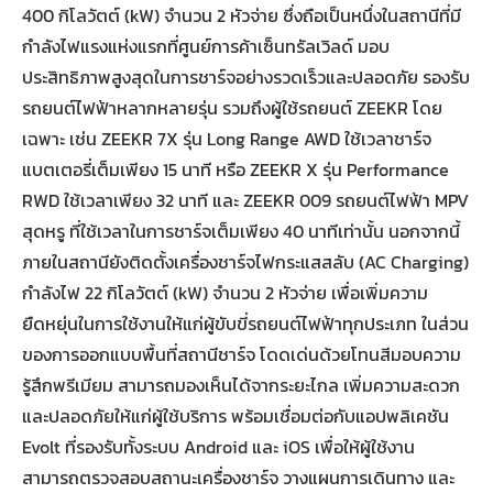
400 กิโลวัตต์ (kW) จำนวน 2 หัวจ่าย ซึ่งถือเป็นหนึ่งในสถานีที่มี
กำลังไฟแรงแห่งแรกที่ศูนย์การค้าเซ็นทรัลเวิลด์ มอบ
ประสิทธิภาพสูงสุดในการชาร์จอย่างรวดเร็วและปลอดภัย รองรับ
รถยนต์ไฟฟ้าหลากหลายรุ่น รวมถึงผู้ใช้รถยนต์ ZEEKR โดย
เฉพาะ เช่น ZEEKR 7X รุ่น Long Range AWD ใช้เวลาชาร์จ
แบตเตอรี่เต็มเพียง 15 นาที หรือ ZEEKR X รุ่น Performance
RWD ใช้เวลาเพียง 32 นาที และ ZEEKR 009 รถยนต์ไฟฟ้า MPV
สุดหรู ที่ใช้เวลาในการชาร์จเต็มเพียง 40 นาทีเท่านั้น นอกจากนี้
ภายในสถานียังติดตั้งเครื่องชาร์จไฟกระแสสลับ (AC Charging)
กำลังไฟ 22 กิโลวัตต์ (kW) จำนวน 2 หัวจ่าย เพื่อเพิ่มความ
ยืดหยุ่นในการใช้งานให้แก่ผู้ขับขี่รถยนต์ไฟฟ้าทุกประเภท ในส่วน
ของการออกแบบพื้นที่สถานีชาร์จ โดดเด่นด้วยโทนสีมอบความ
รู้สึกพรีเมียม สามารถมองเห็นได้จากระยะไกล เพิ่มความสะดวก
และปลอดภัยให้แก่ผู้ใช้บริการ พร้อมเชื่อมต่อกับแอปพลิเคชัน
Evolt ที่รองรับทั้งระบบ Android และ iOS เพื่อให้ผู้ใช้งาน
สามารถตรวจสอบสถานะเครื่องชาร์จ วางแผนการเดินทาง และ