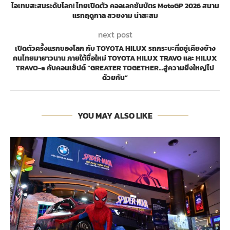
ไอเทมสะสมระดับโลก! ไทยเปิดตัว คอลเลกชันบัตร MotoGP 2026 สนาม
แรกฤดูกาล สวยงาม น่าสะสม
next post
เปิดตัวครั้งแรกของโลก กับ TOYOTA HILUX รถกระบะที่อยู่เคียงข้าง
คนไทยมายาวนาน ภายใต้ชื่อใหม่ TOYOTA HILUX TRAVO และ HILUX
TRAVO-e กับคอนเซ็ปต์ “GREATER TOGETHER…สู่ความยิ่งใหญ่ไป
ด้วยกัน”
YOU MAY ALSO LIKE