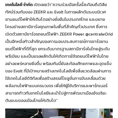
เทคโนโลยี จำกัด
เปิดเผยว่า“ความร่วมมือครั้งนี้สะท้อนถึงวิสัย
ทัศน์ร่วมกันของ ZEEKR และ Evolt ในการผลักดันระบบนิเวศ
ยานยนต์ไฟฟ้าให้เติบโตอย่างยั่งยืนในประเทศไทย และขยาย
โครงข่ายสถานีชาร์จคุณภาพในพื้นที่สำคัญทั่วประเทศ ซึ่งการ
เปิดตัวสถานีชาร์จรถยนต์ไฟฟ้า ZEEKR Power @centralwOrld
เป็นอีกหนึ่งก้าวสำคัญของการมอบประสบการณ์การชาร์จยาน
ยนต์ไฟฟ้าที่ดีที่สุด ยกระดับมาตรฐานสถานีชาร์จในไทยสู่ระดับ
พรีเมียม และเป็นแรงผลักดันให้เกิดการใช้รถยนต์ไฟฟ้าในไทย
อย่างแพร่หลายยิ่งขึ้น พร้อมกันนี้ยังสะท้อนศักยภาพและจุดแข็ง
ของ Evolt ที่มีเป้าหมายสร้างเทคโนโลยีเพื่อสิ่งแวดล้อมผ่านการ
ใช้เทคโนโลยีดิจิทัลเพื่อสร้างสรรค์โซลูชั่นการขับเคลื่อนด้วย
พลังงานไฟฟ้าแบบครบวงจร เพื่อให้ผู้ใช้บริการและพาร์ทเนอร์
สามารถก้าวทันเทคโนโลยีและนำไปสู่การพัฒนาเมืองอัจฉริยะ
ต้นแบบของเมืองไทยให้เติบโต”