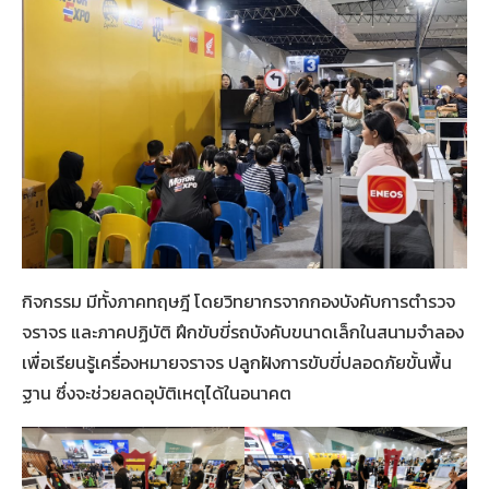
กิจกรรม มีทั้งภาคทฤษฎี โดยวิทยากรจากกองบังคับการตำรวจ
จราจร และภาคปฏิบัติ ฝึกขับขี่รถบังคับขนาดเล็กในสนามจำลอง
เพื่อเรียนรู้เครื่องหมายจราจร ปลูกฝังการขับขี่ปลอดภัยขั้นพื้น
ฐาน ซึ่งจะช่วยลดอุบัติเหตุได้ในอนาคต