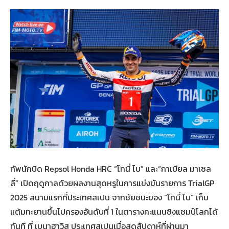
ทัพนักบิด Repsol Honda HRC “โทนี่ โบ” และ“กาเบียล มาเซล
ลี่” เปิดฤดูกาลด้วยผลงานสุดหรูในการแข่งขันรายการ TrialGP
2025 สนามแรกที่ประเทศสเปน จากชัยชนะของ “โทนี่ โบ” เก็บ
แต้มทะยานขึ้นไปครองอันดับที่ 1 ในตารางคะแนนชิงแชมป์โลกได้
ทันที ที่ เบนาฮาวิส ประเทศสเปนเมื่อสุดสัปดาห์ที่ผ่านมา