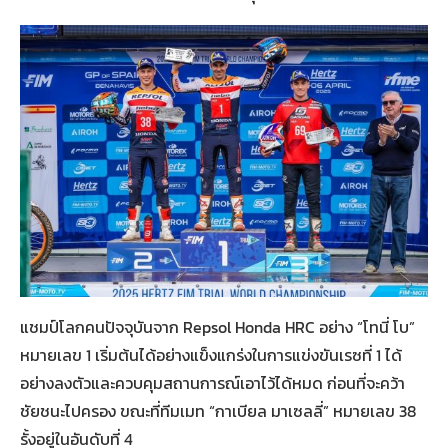
แชมป์โลกคนปัจจุบันจาก Repsol Honda HRC อย่าง “โทนี่ โบ”
หมายเลข 1 เริ่มต้นได้อย่างแข็งแกร่งในการแข่งขันเรซที่ 1 ได้
อย่างลงตัวและควบคุมสถานการณ์เอาไว้ได้หมด ก่อนที่จะคว้า
ชัยชนะไปครอง ขณะที่ทีมเมท “กาเบียล มาเซลลี่” หมายเลข 38
รั้งอยู่ในอันดับที่ 4