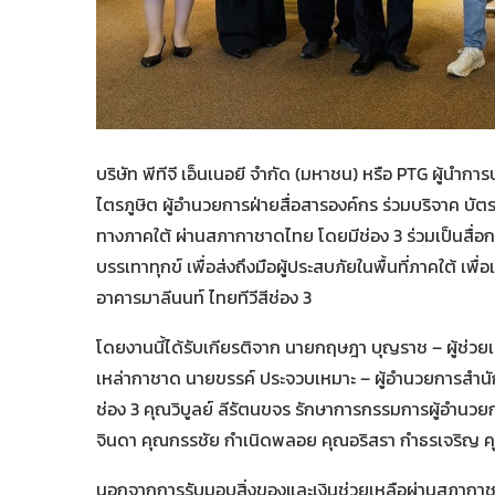
บริษัท พีทีจี เอ็นเนอยี จำกัด (มหาชน) หรือ PTG ผู้น
ไตรภูษิต ผู้อำนวยการฝ่ายสื่อสารองค์กร ร่วมบริจาค บัตรเ
ทางภาคใต้ ผ่านสภากาชาดไทย โดยมีช่อง 3 ร่วมเป็นสื่
บรรเทาทุกข์ เพื่อส่งถึงมือผู้ประสบภัยในพื้นที่ภาคใต้ เพ
อาคารมาลีนนท์ ไทยทีวีสีช่อง 3
โดยงานนี้ได้รับเกียรติจาก นายกฤษฎา บุญราช – ผู้ช่
เหล่ากาชาด นายขรรค์ ประจวบเหมาะ – ผู้อำนวยการสำนัก
ช่อง 3 คุณวิบูลย์ ลีรัตนขจร รักษาการกรรมการผู้อำนวย
จินดา คุณกรรชัย กำเนิดพลอย คุณอริสรา กำธรเจริญ คุ
นอกจากการรับมอบสิ่งของและเงินช่วยเหลือผ่านสภากาชาด