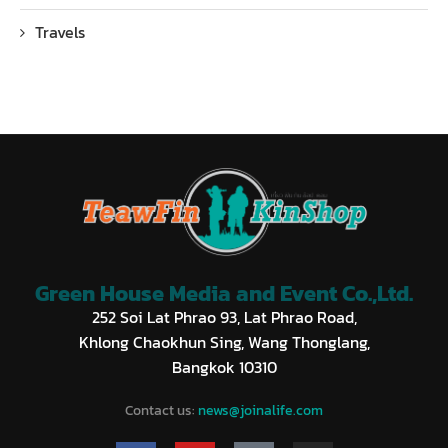
Travels
Green House Media and Event Co.,Ltd.
252 Soi Lat Phrao 93, Lat Phrao Road,
Khlong Chaokhun Sing, Wang Thonglang,
Bangkok 10310
Contact us:
news@joinalife.com