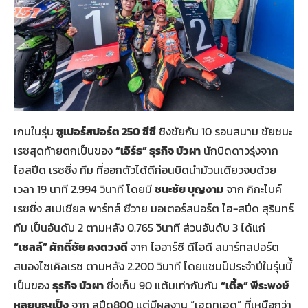
เกมในรุ่น
ซูเปอร์สปอร์ต
250
ซีซี
ชิงชัยกัน 10 รอบสนาม ชัยชนะ
เรซสุดท้ายตกเป็นของ
“เอิร์ธ” ธุรกิจ บัวผา
นักบิดดาวรุ่งจาก
ไฮสปีด เรซซิ่ง ทีม ที่ออกตัวได้ดีก่อนบิดนำม้วนเดียวจบด้วย
เวลา 19 นาที 2.994 วินาที โดยมี
ชนะชัย บุญงาม
จาก กิกะไบค์
เรซซิ่ง สเปเชียล พาร์ทส์ ซีวาย มอเตอร์สปอร์ต ไฮ-สปีด สุรินทร์
ทีม เป็นอันดับ 2 ตามหลัง 0.765 วินาที ส่วนอันดับ 3 ได้แก่
“เชลล์” ศักดิ์ชัย คงดวงดี
จาก ไออาร์ซี ดีไอดี สมาร์ทสปอร์ต
สนองไซเคิลเรซ ตามหลัง 2.200 วินาที โดยแชมป์ประจำปีในรุ่นนี้้
เป็นของ
ธุรกิจ บัวผา
ซึ่งเก็บ 90 แต้มเท่ากันกับ
“เติ้ล” พีระพงษ์
หลุยบุญเป็ง
จาก สปีด800 แต่มีผลงาน “เฮดทูเฮด” ที่เหนือกว่า