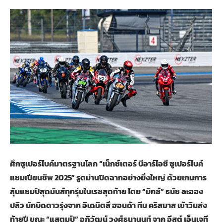
ศึกซูเปอร์ไบค์มาตรฐานโลก “เน็กซ์เตอร์ บีอาร์ไอซี ซูเปอร์ไบค์
แชมเปียนชิพ 2025” รูดม่านปิดฉากอย่างยิ่งใหญ่ ด้วยเกมการ
ลุ้นแชมป์สุดมันส์ทุกรุ่นในเรซสุดท้าย โดย “มิกซ์” ธนัช ละออง
ปลิว นักบิดดาวรุ่งจาก อิเดมิตสึ ฮอนด้า ทีม คริสมาส เข้าวินส่ง
ท้ายปี ขณะ “แสตมป์” อภิวัฒน์ วงศ์ธนานนท์ จาก อีสต์ เอ็นเจที