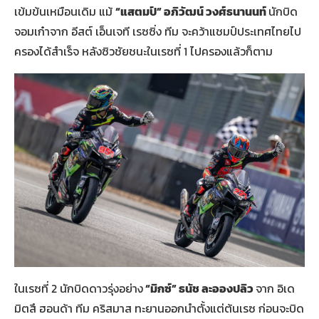
เข้มข้นเหมือนเดิม แม้
“แสตมป์” อภิวัฒน์ วงศ์ธนานนท์
นักบิด
จอมเก๋าจาก อีสต์ เอ็นเจที เรซซิ่ง ทีม จะคว้าแชมป์ประเทศไทยไป
ครองได้สำเร็จ หลังซิวชัยชนะในเรซที่ 1 ไปครองแล้วก็ตาม
ในเรซที่ 2 นักบิดดาวรุ่งอย่าง
“มิกซ์” ธนัช ละอองปลิว
จาก อิเด
มิตสึ ฮอนด้า ทีม คริสมาส ทะยานออกนำตั้งแต่ต้นเรซ ก่อนจะบิด