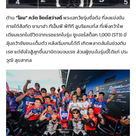
ด้าน
“โอม” ภวัต จิตต์สว่างดี
พระเอกวัยรุ่นชื่อดัง ที่ลงแข่งขัน
ภายใต้สังกัด ยามาฮ่า ทีเอ็นพี พีทีที ลูบริแคนท์ส ที่เพิ่งคว้าโพ
เดียมแรกในชีวิตจากเรซแรกในรุ่น ซูเปอร์สต็อก 1,000 (ST3) มี
ลุ้นคว้าชัยชนะเต็มตัว หลังเริ่มเกมได้ดี เกิดพลาดล้มในช่วงต้น
เรซ แต่ยังใจสู้ลุกขึ้นมาบิดจนจบเรซ ส่วนผู้ชนะในรุ่นนี้ได้แก่ ประ
วุฒิ สุขสากล