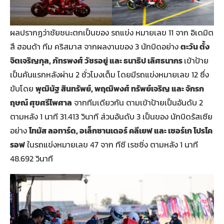
ผลปรากฏว่าชัยชนะตกเป็นของ รถแข่ง หมายเลข 11 จาก อิเดมิต
สึ ฮอนด้า ทีม คริสมาส จากผลงานของ 3 นักบิดอย่าง
ตะวัน ตั้ง
จิตเจริญกุล
,
ภัทรพงศ์ วัชรอยู่ และ ธนาธิป เลิศธนากร
เข้าป้าย
เป็นคันแรกหลังผ่าน 2 ชั่วโมงเต็ม โดยมีรถแข่งหมายเลข 12 ซึ่ง
ขับโดย
พุฒินัฐ สินทรัพย์
,
พฤฒิพงศ์ ทรัพย์เจริญ และ จักรก
ฤษณ์ ศุขศรีไพศาล
จากทีมเดียวกัน ตามเข้าป้ายเป็นอันดับ 2
ตามหลัง 1 นาที 31.413 วินาที ส่วนอันดับ 3 เป็นของ นักบิดรัสเซีย
อย่าง
โทมัส ลอทาร์ด
,
อเล็กซานเดอร์ คลีเยฟ และ เซอร์เก โปรโค
รอฟ
ในรถแข่งหมายเลข 47 จาก ทีซี เรซซิ่ง ตามหลัง 1 นาที
48.692 วินาที