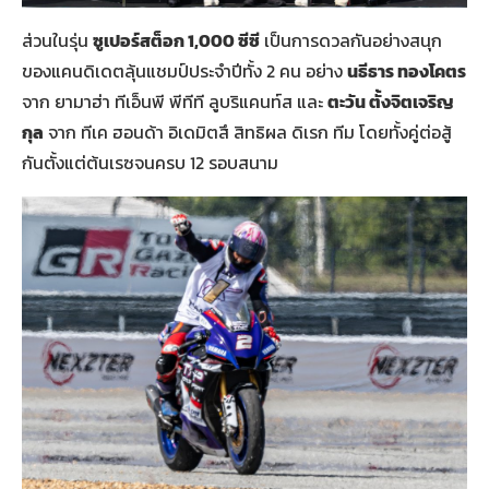
ส่วนในรุ่น
ซูเปอร์สต็อก
1,000
ซีซี
เป็นการดวลกันอย่างสนุก
ของแคนดิเดตลุ้นแชมป์ประจำปีทั้ง 2 คน อย่าง
นธีธาร ทองโคตร
จาก ยามาฮ่า ทีเอ็นพี พีทีที ลูบริแคนท์ส และ
ตะวัน ตั้งจิตเจริญ
กุล
จาก ทีเค ฮอนด้า อิเดมิตสึ สิทธิผล ดิเรก ทีม โดยทั้งคู่ต่อสู้
กันตั้งแต่ต้นเรซจนครบ 12 รอบสนาม