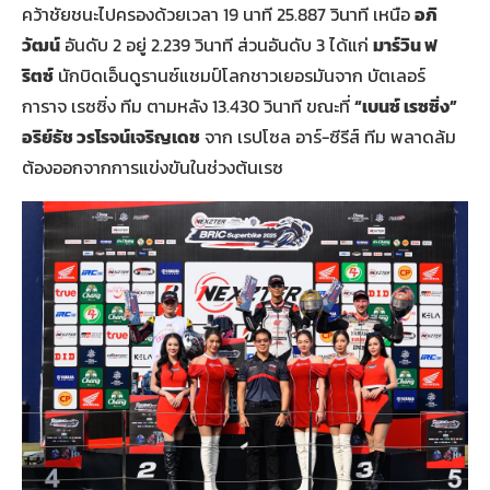
คว้าชัยชนะไปครองด้วยเวลา 19 นาที 25.887 วินาที เหนือ
อภิ
วัฒน์
อันดับ 2 อยู่ 2.239 วินาที ส่วนอันดับ 3 ได้แก่
มาร์วิน ฟ
ริตซ์
นักบิดเอ็นดูรานซ์แชมป์โลกชาวเยอรมันจาก บัตเลอร์
การาจ เรซซิ่ง ทีม ตามหลัง 13.430 วินาที ขณะที่
“เบนซ์ เรซซิ่ง”
อริย์ธัช วรโรจน์เจริญเดช
จาก เรปโซล อาร์-ซีรีส์ ทีม พลาดล้ม
ต้องออกจากการแข่งขันในช่วงต้นเรซ