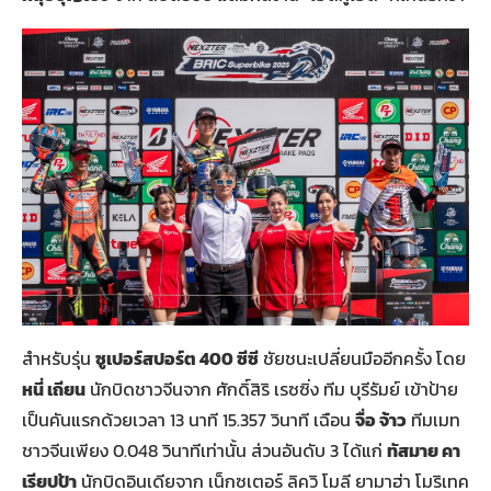
สำหรับรุ่น
ซูเปอร์สปอร์ต
400
ซีซี
ชัยชนะเปลี่ยนมืออีกครั้ง โดย
หนี่ เถียน
นักบิดชาวจีนจาก ศักดิ์สิริ เรซซิ่ง ทีม บุรีรัมย์ เข้าป้าย
เป็นคันแรกด้วยเวลา 13 นาที 15.357 วินาที เฉือน
จื่อ จ้าว
ทีมเมท
ชาวจีนเพียง 0.048 วินาทีเท่านั้น ส่วนอันดับ 3 ได้แก่
ทัสมาย คา
เรียปป้า
นักบิดอินเดียจาก เน็กซเตอร์ ลิควิ โมลี ยามาฮ่า โมริเทค