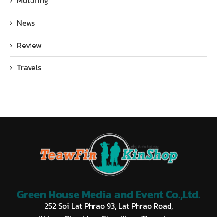
Motoring
News
Review
Travels
Green House Media and Event Co.,Ltd.
252 Soi Lat Phrao 93, Lat Phrao Road,