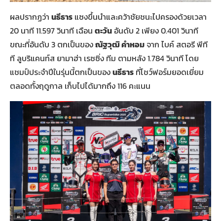
ผลปรากฏว่า
นธีธาร
แซงขึ้นนำและคว้าชัยชนะไปครองด้วยเวลา
20 นาที 11.597 วินาที เฉือน
ตะวัน
อันดับ 2 เพียง 0.401 วินาที
ขณะที่อันดับ 3 ตกเป็นของ
ณัฐวุฒิ คำหอม
จาก ไบค์ สตอรี พีที
ที ลูบริแคนท์ส ยามาฮ่า เรซซิ่ง ทีม ตามหลัง 1.784 วินาที โดย
แชมป์ประจำปีในรุ่นนี้ตกเป็นของ
นธีธาร
ที่โชว์ฟอร์มยอดเยี่ยม
ตลอดทั้งฤดูกาล เก็บไปได้มากถึง 116 คะแนน