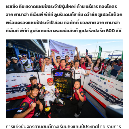
เรซซิ่ง ทีม ผงาดแชมป์ประจำปีรุ่นใหญ่ ด้าน นธีธาร ทองโคตร
จาก ยามาฮ่า ทีเอ็นพี พีทีที ลูบริแคนท์ส ทีม คว้าชัย ซูเปอร์สต็อก
พร้อมครองแชมป์ประจำปี ส่วน ต่อศักดิ์ นวลสาย จาก ยามาฮ่า
ทีเอ็นที พีทีที ลูบริแคนท์ส ครองบัลลังก์ ซูเปอร์สปอร์ต 600 ซีซี
การแข่งขันจักรยานยนต์ทางเรียบชิงแชมป์ประเทศไทย รายการ