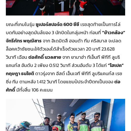
ขณะที่เกมในรุ่น
ซูเปอร์สปอร์ต
600
ซีซี
เรซสุดท้ายเป็นการไล่
บดกันอย่างสุดมันส์ของ 3 นักบิดในกลุ่มหน้า ก่อนที่
“ข้าวกล้อง”
จักรีภัทร พฤฒิสาร
จาก อิเดมิตสึ ฮอนด้า ทีม คริสมาส จะปลด
ล็อคคว้าชัยชนะให้ตัวเองได้สำเร็จด้วยเวลา 20 นาที 23.628
วินาที เฉือน
ต่อศักดิ์ นวลสาย
จาก ยามาฮ่า ทีเอ็นที พีทีที ลูบริ
แคนท์ส อันดับ 2 เพียง 0.512 วินาที ส่วนอันดับ 3 ได้แก่
“ไฮเปค”
กฤษฎา ธนโชติ
ดาวรุ่งจาก อีสต์ เอ็นเจที พีทีที ลูบริแคนท์ส เรซ
ซิ่ง ทีม ตามหลัง 1.412 วินาที โดยแชมป์ประจำปีตกเป็นของ
ต่อ
ศักดิ์
มีทั้งสิ้น 106 คะแนน