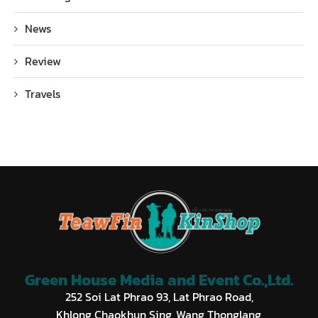
News
Review
Travels
Green House Media and Event Co.,Ltd.
252 Soi Lat Phrao 93, Lat Phrao Road,
Khlong Chaokhun Sing, Wang Thonglang,