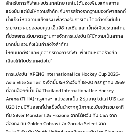
สำหรับการกีฬาแห่งประเทศไทย เราไม่ได้มองเพียงแค่ผลการ
แข่งขัน แต่ยังให้ความสำคัญกับการสร้างรากฐานของกีฬาฮอกกี้
น้ำแข็ง ให้มีความแข็งแรง เพื่อรองรับการเติบโตอย่างยั่งยืนใน
ระยะยาว ผมขอขอบคุณ เอ็มจีซี-เอเชีย และ เอ็กซ์เผิงประเทศไทย
ที่ช่วยยกระดับมาตรฐานการจัดการแข่งขัน ให้มีความเป็นสากล
มากขึ้น รวมถึงเป็นกำลังใจสำคัญ
ให้กับนักกีฬาและบุคลากรทางการกีฬา เพื่อเดินหน้าสร้างชื่อ
เสียงให้กับประเทศต่อไป”
การแข่งขัน ‘XPENG International Ice Hockey Cup 2026-
Asia Elite Series’ จะจัดขึ้นระหว่างวันที่ 18-20 กรกฎาคม 2569
ที่ลานฮ็อกกี้น้ำแข็ง Thailand International Ice Hockey
Arena (TIIHA) กรุงเทพฯ แบ่งออกเป็น 2 รุ่นอายุ ได้แก่ U15 และ
U20 โดยมีทีมฮอกกี้น้ำแข็งชั้นนำจากภูมิภาคเอเชียเข้าร่วม อาทิ
ทีม Silver Monster และ Frozone จากไต้หวัน ทีม CSA จาก
ฮ่องกง ทีม Golden Cobras และ Garuda Select จาก
อินโดนีเซีย ทีม Youth United จากเฉิงตู และทีม Ice Club จาก