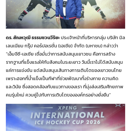
ดร. สัณหวุฒิ ธรรมชวนวิริยะ
ประเจ้าหน้าที่บริหารกลุ่ม บริษัท มิล
เลนเนียม กรุ๊ป คอร์ปอเรชั่น (เอเชีย) จำกัด (มหาชน) กล่าวว่า
“เอ็มจีซี-เอเชีย เชื่อมั่นว่าการสนับสนุนเยาวชน คือการสร้าง
รากฐานที่แข็งแรงให้กับสังคมในระยะยาว วันนี้เราไม่ได้สนับสนุน
แค่การแข่งขัน แต่สนับสนุนเส้นทางการเติบโตของเยาวชนไทย
เพราะฮอกกี้น้ำแข็งเป็นกีฬาที่ช่วยพัฒนาทั้งร่างกาย ความคิด
และวินัย ซึ่งสอดคล้องกับแนวทางของเรา ที่มุ่งส่งเสริมศักยภาพ
คนรุ่นใหม่ ควบคู่ไปกับการเติบโตขององค์กรอย่างยั่งยืน”