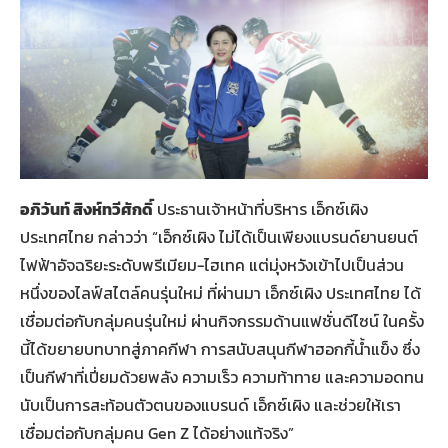
อภิวันท์ สิงห์ทวีศักดิ์
ประธานเจ้าหน้าที่บริหาร เอ็กซ์เผิง
ประเทศไทย กล่าวว่า “เอ็กซ์เผิง ไม่ได้เป็นเพียงแบรนด์ยานยนต์
ไฟฟ้าอัจฉริยะระดับพรีเมียม-ไฮเทค แต่มุ่งหวังเข้าไปเป็นส่วน
หนึ่งของไลฟ์สไตล์คนรุ่นใหม่ ที่ผ่านมา เอ็กซ์เผิง ประเทศไทย ได้
เชื่อมต่อกับกลุ่มคนรุ่นใหม่ ผ่านกิจกรรมด้านแฟชั่นดีไซน์ ในครั้ง
นี้ได้ขยายบทบาทสู่ภาคกีฬา การสนับสนุนกีฬาฮอกกี้น้ำแข็ง ซึ่ง
เป็นกีฬาที่เปี่ยมด้วยพลัง ความเร็ว ความท้าทาย และความอดทน
นับเป็นการสะท้อนตัวตนของแบรนด์ เอ็กซ์เผิง และช่วยให้เรา
เชื่อมต่อกับกลุ่มคน Gen Z ได้อย่างแท้จริง”