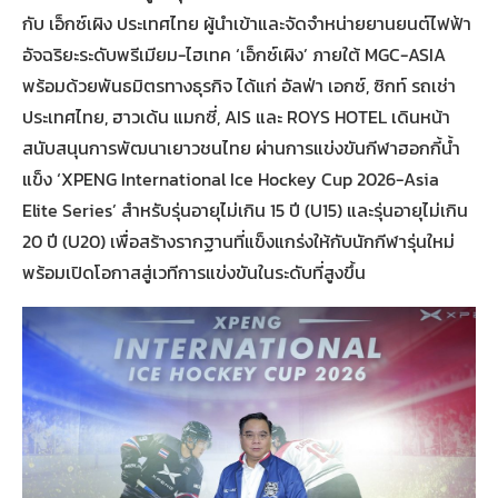
กับ เอ็กซ์เผิง ประเทศไทย ผู้นำเข้าและจัดจำหน่ายยานยนต์ไฟฟ้า
อัจฉริยะระดับพรีเมียม-ไฮเทค ‘เอ็กซ์เผิง’ ภายใต้ MGC-ASIA
พร้อมด้วยพันธมิตรทางธุรกิจ ได้แก่ อัลฟ่า เอกซ์, ซิกท์ รถเช่า
ประเทศไทย, ฮาวเด้น แมกซี่, AIS และ ROYS HOTEL เดินหน้า
สนับสนุนการพัฒนาเยาวชนไทย ผ่านการแข่งขันกีฬาฮอกกี้น้ำ
แข็ง ‘XPENG International Ice Hockey Cup 2026-Asia
Elite Series’ สำหรับรุ่นอายุไม่เกิน 15 ปี (U15) และรุ่นอายุไม่เกิน
20 ปี (U20) เพื่อสร้างรากฐานที่แข็งแกร่งให้กับนักกีฬารุ่นใหม่
พร้อมเปิดโอกาสสู่เวทีการแข่งขันในระดับที่สูงขึ้น