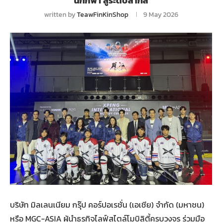
นักกีฬา สู่ระดับสากล
written by
TeawFinKinShop
9 May 2026
บริษัท มิลเลนเนียม กรุ๊ป คอร์ปอเรชั่น (เอเชีย) จำกัด (มหาชน)
หรือ MGC-ASIA ผู้นำธุรกิจไลฟ์สไตล์โมบิลิตี้ครบวงจร ร่วมมือ