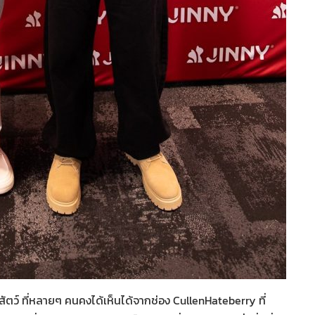
กสัตว์ ที่หลายๆ คนคงได้เห็นได้จากช่อง CullenHateberry ที่