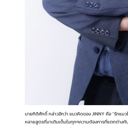
นายกิติศักดิ์ กล่าวอีกว่า แนวคิดของ JINNY คือ “รักแ
หลายสูตรที่มาเติมเต็มในทุกๆความต้องการที่แตกต่างก