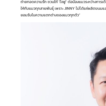
ถ่ายทอดความรัก ชวนให้ ‘ใจฟู’ ต่อน้องแมวระหว่างการเดิ
ให้กับแมวทุกสายพันธุ์ เพราะ JINNY ไม่ได้แค่ผลิตขนมแ
ยอมรับในความแตกต่างของแมวทุกตัว”