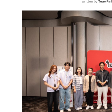
written by
TeawFin