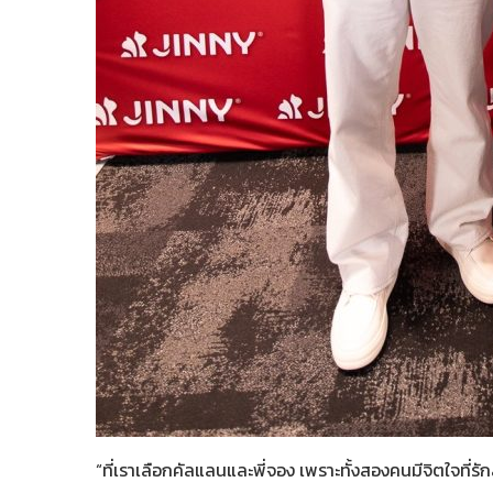
“ที่เราเลือกคัลแลนและพี่จอง เพราะทั้งสองคนมีจิตใจที่รั