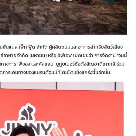
์เนชั่นแนล เพ็ท ฟู้ด จำกัด ผู้ผลิตขนมและอาหารสำหรับสัตว์เลี้ยง
อาหาร จำกัด (มหาชน) หรือ ซีพีเอฟ เปิดเผยว่า การจัดงาน ‘จินนี่
เป็นทางการ ‘พี่จอง และคัลแลน’ ยูทูบเบอร์ชื่อดังสัญชาติเกาหลี ร่วม
ารเดินทางของแบรนด์จินนี่ที่เติบโตแข็งแกร่งขึ้นอีกขั้น