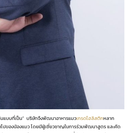
มวในแบบที่เป็น” บริษัทจึงพัฒนาอาหารแมว
เกรดโฮลิสติก
หลาก
ันไปของน้องแมว โดยมีผู้เชี่ยวชาญในการร่วมพัฒนาสูตร และคัด