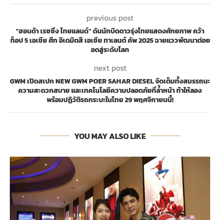
previous post
“ฮอนด้า เรซซิ่ง ไทยแลนด์” ดันนักบิดดาวรุ่งไทยแสดงศักยภาพ คว้า
ท็อป 5 เอเชีย ศึก อิเดมิตสึ เอเชีย ทาเลนต์ คัพ 2025 ฉายแววพัฒนาต่อย
อดสู่ระดับโลก
next post
GWM เปิดสเปก NEW GWM POER SAHAR DIESEL จัดเต็มทั้งสมรรถนะ
ความสะดวกสบาย และเทคโนโลยีความปลอดภัยที่ล้ำหน้า ท้าให้ลอง
พร้อมปฏิวัติรถกระบะในไทย 29 พฤศจิกายนนี้!
YOU MAY ALSO LIKE