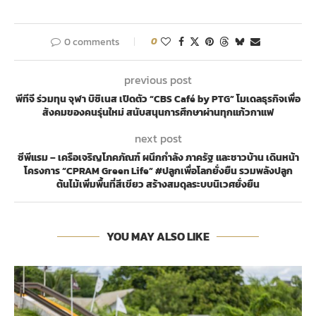
0 comments
0
previous post
พีทีจี ร่วมทุน จุฬา บิซิเนส เปิดตัว “CBS Café by PTG” โมเดลธุรกิจเพื่อ
สังคมของคนรุ่นใหม่ สนับสนุนการศึกษาผ่านทุกแก้วกาแฟ
next post
ซีพีแรม – เครือเจริญโภคภัณฑ์ ผนึกกำลัง ภาครัฐ และชาวบ้าน เดินหน้า
โครงการ “CPRAM Green Life” #ปลูกเพื่อโลกยั่งยืน รวมพลังปลูก
ต้นไม้เพิ่มพื้นที่สีเขียว สร้างสมดุลระบบนิเวศยั่งยืน
YOU MAY ALSO LIKE