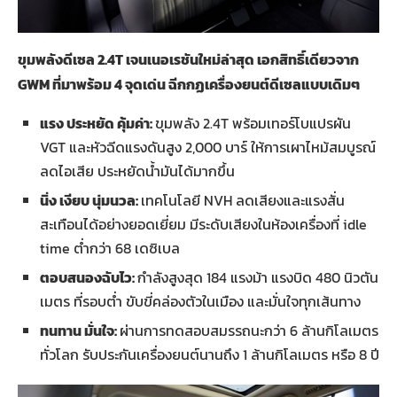
ขุมพลังดีเซล
2.4T เจนเนอเรชันใหม่ล่าสุด เอกสิทธิ์เดียวจาก
GWM ที่มาพร้อม 4 จุดเด่น ฉีกกฏเครื่องยนต์ดีเซลแบบเดิมๆ
แรง ประหยัด คุ้มค่า:
ขุมพลัง 2.4T พร้อมเทอร์โบแปรผัน
VGT และหัวฉีดแรงดันสูง 2,000 บาร์ ให้การเผาไหม้สมบูรณ์
ลดไอเสีย ประหยัดน้ำมันได้มากขึ้น
นิ่ง เงียบ นุ่มนวล:
เทคโนโลยี NVH ลดเสียงและแรงสั่น
สะเทือนได้อย่างยอดเยี่ยม มีระดับเสียงในห้องเครื่องที่ idle
time ต่ำกว่า 68 เดซิเบล
ตอบสนองฉับไว:
กำลังสูงสุด 184 แรงม้า แรงบิด 480 นิวตัน
เมตร ที่รอบต่ำ ขับขี่คล่องตัวในเมือง และมั่นใจทุกเส้นทาง
ทนทาน มั่นใจ:
ผ่านการทดสอบสมรรถนะกว่า 6 ล้านกิโลเมตร
ทั่วโลก รับประกันเครื่องยนต์นานถึง 1 ล้านกิโลเมตร หรือ 8 ปี