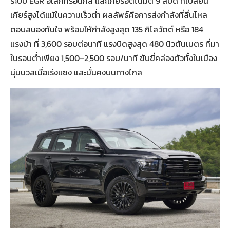
ระบบ EGR อิเล็กทรอนิกส์ และเกียร์อัตโนมัติ 9 สปีด ที่เปลี่ยน
เกียร์สูงได้แม้ในความเร็วต่ำ ผลลัพธ์คือการส่งกำลังที่ลื่นไหล
ตอบสนองทันใจ พร้อมให้กำลังสูงสุด 135 กิโลวัตต์ หรือ 184
แรงม้า ที่ 3,600 รอบต่อนาที แรงบิดสูงสุด 480 นิวตันเมตร ที่มา
ในรอบต่ำเพียง 1,500–2,500 รอบ/นาที ขับขี่คล่องตัวทั้งในเมือง
นุ่มนวลเมื่อเร่งแซง และมั่นคงบนทางไกล