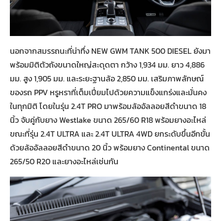
นอกจากสมรรถนะที่น่าทึ่ง NEW GWM TANK 500 DIESEL ยังมา
พร้อมมิติตัวถังขนาดใหญ่สะดุดตา กว้าง 1,934 มม. ยาว 4,886
มม. สูง 1,905 มม. และระยะฐานล้อ 2,850 มม. เสริมภาพลักษณ์
ของรถ PPV หรูหราที่เต็มเปี่ยมไปด้วยความแข็งแกร่งและมั่นคง
ในทุกมิติ โดยในรุ่น 2.4T PRO มาพร้อมล้ออัลลอยสีดำขนาด 18
นิ้ว จับคู่กับยาง Westlake ขนาด 265/60 R18 พร้อมยางอะไหล่
ขณะที่รุ่น 2.4T ULTRA และ 2.4T ULTRA 4WD ยกระดับขึ้นอีกขั้น
ด้วยล้ออัลลอยสีดำขนาด 20 นิ้ว พร้อมยาง Continental ขนาด
265/50 R20 และยางอะไหล่เช่นกัน