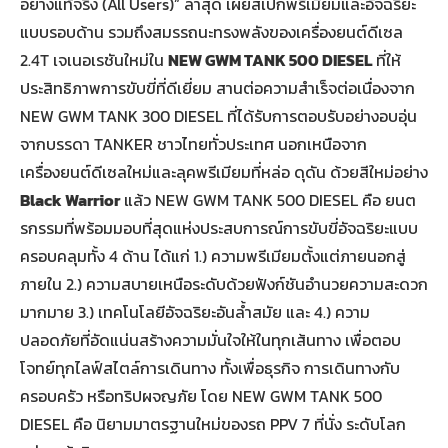
อย่างแท้จริง (All Users)” ล่าสุด เผยสเปกพรีเมียมและอัจฉริยะ
แบบรอบด้าน รวมถึงสมรรถนะทรงพลังของเครื่องยนต์ดีเซล
2.4T เจเนอเรชันใหม่ใน
NEW GWM TANK 500 DIESEL
ที่ให้
ประสิทธิภาพการขับขี่ที่ดีเยี่ยม สานต่อความสำเร็จต่อเนื่องจาก
NEW GWM TANK 300 DIESEL ที่ได้รับการตอบรับอย่างอบอุ่น
จากบรรดา TANKER ชาวไทยทั่วประเทศ นอกเหนือจาก
เครื่องยนต์ดีเซลใหม่และลุคพรีเมียมที่หล่อ ดุดัน ด้วยสีใหม่อย่าง
Black Warrior
แล้ว NEW GWM TANK 500 DIESEL คือ ยนต
รกรรมที่พร้อมมอบที่สุดแห่งประสบการณ์การขับขี่อัจฉริยะแบบ
ครอบคลุมทั้ง 4 ด้าน ได้แก่ 1.) ความพรีเมียมตั้งแต่ภายนอกสู่
ภายใน 2.) ความสบายเหนือระดับด้วยฟังก์ชันอำนวยความสะดวก
มากมาย 3.) เทคโนโลยีอัจฉริยะอันล้ำสมัย และ 4.) ความ
ปลอดภัยที่อัดแน่นสร้างความมั่นใจให้ในทุกเส้นทาง เพื่อตอบ
โจทย์ทุกไลฟ์สไตล์การเดินทาง ทั้งเพื่อธุรกิจ การเดินทางกับ
ครอบครัว หรือทริปผจญภัย โดย NEW GWM TANK 500
DIESEL คือ นิยามมาตรฐานใหม่ของรถ PPV 7 ที่นั่ง ระดับโลก