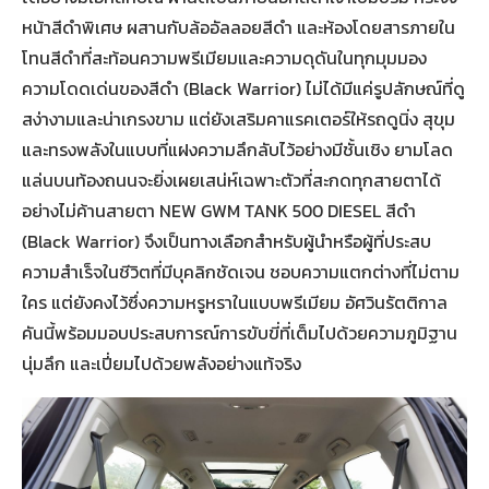
หน้าสีดำพิเศษ ผสานกับล้ออัลลอยสีดำ และห้องโดยสารภายใน
โทนสีดำที่สะท้อนความพรีเมียมและความดุดันในทุกมุมมอง
ความโดดเด่นของสีดำ (Black Warrior) ไม่ได้มีแค่รูปลักษณ์ที่ดู
สง่างามและน่าเกรงขาม แต่ยังเสริมคาแรคเตอร์ให้รถดูนิ่ง สุขุม
และทรงพลังในแบบที่แฝงความลึกลับไว้อย่างมีชั้นเชิง ยามโลด
แล่นบนท้องถนนจะยิ่งเผยเสน่ห์เฉพาะตัวที่สะกดทุกสายตาได้
อย่างไม่ค้านสายตา NEW GWM TANK 500 DIESEL สีดำ
(Black Warrior) จึงเป็นทางเลือกสำหรับผู้นำหรือผู้ที่ประสบ
ความสำเร็จในชีวิตที่มีบุคลิกชัดเจน ชอบความแตกต่างที่ไม่ตาม
ใคร แต่ยังคงไว้ซึ่งความหรูหราในแบบพรีเมียม อัศวินรัตติกาล
คันนี้พร้อมมอบประสบการณ์การขับขี่ที่เต็มไปด้วยความภูมิฐาน
นุ่มลึก และเปี่ยมไปด้วยพลังอย่างแท้จริง