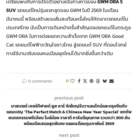
เตรียมพบกับการเปิดตัวอย่างเป็นทางการของ
GWM ORA 5
SUV
รถยนต์ใหม่รุ่นแรกสุดของ GWM ในปี 2569 ในเดือน
มีนาคมนี้ พร้อมสร้างแรงสั่นสะเทือนครั้งใหม่ให้ตลาดรถยนต์ใน
ประเทศไทย นับเป็นการเดินหน้าครั้งสำคัญของรถยนต์ในตระกูล
GWM ORA ในการต่อยอดความสำเร็จจาก GWM ORA Good
Cat รถยนต์ไฟฟ้าขวัญใจชาวไทย สู่รถยนต์ SUV ที่ตอบโจทย์
การใช้งานจริงของคนเมืองยุคใหม่ได้มากยิ่งขึ้นกว่าเดิม
0 comments
0
previous post
มาสเตอร์ เซอร์ทิฟายด์ ยูส คาร์ จัดใหญ่รับวาเลนไทน์และตรุษจีนกับ
แคมเปญ ‘The Perfect Match & Chinese New Year Special’ ยกทัพ
ยนตรกรรมพรีเมียม ไมล์น้อย ราคาดี การันตีคุณภาพ รวมกว่า 300 คัน
พร้อมข้อเสนอสุดพิเศษ ตลอดเดือนกุมภาพันธ์ 2569
next post