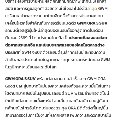
บริการหลังการขายผ่านผลิตภัณฑ์ที่มีคุณภาพ เทคโนโลยีที่ล้ำ
สมัย และการดูแลลูกค้าด้วยความใส่ใจและโปร่งใส
ล่าสุด
GWM
เตรียมเขย่าตลาดรถยนต์ไทยอีกครั้งด้วยการประกาศความ
เคลื่อนไหวครั้งสำคัญกับการเตรียมเปิดตัว
GWM ORA 5 SUV
รถยนต์เอสยูวีรุ่นใหม่ล่าสุดของแบรนด์ออกสู่ตลาดในเดือน
มีนาคม 2569 นี้ โดยประเทศไทยถือเป็น
ประเทศที่สองของโลก
ต่อจากประเทศจีน และเป็นประเทศแรกของโลกในตลาดต่าง
ประเทศ
ที่ GWM จะเปิดตัวรถยนต์รุ่นสำคัญรุ่นนี้ สะท้อนความ
สำคัญของประเทศไทยในฐานะตลาดยุทธศาสตร์หลักของ GWM
ในภูมิภาคอาเซียนและระดับโลก
GWM ORA 5 SUV
พร้อมต่อยอดความสำเร็จจาก GWM ORA
Good Cat สู่บทบาทใหม่ของความคล่องตัวและความมั่นใจในการ
ใช้งานที่มากยิ่งขึ้นในรูปแบบรถยนต์ SUV พร้อมถ่ายทอดดีไซน์
ใหม่ที่สะท้อนความแข็งแกร่ง โฉบเฉี่ยว และทันสมัย ควบคู่กับเอ
กลักษณ์เรโทรอันโดดเด่นของตระกูล ORA มิติตัวถังที่ใหญ่ขึ้น
สามารถรองรับการใช้งานที่หลากหลาย เพิ่มความสะดวกสบายใน