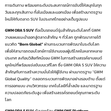
การเดินทาง พร้อมยกระดับประสบการณ์การขับขี่ให้สนุกในทุก
วันและทุกเส้นทาง ทั้งในเมืองและนอกเมือง เพื่อสร้างมาตรฐาน
ใหม่ให้กับตลาด SUV ในประเทศไทยอย่างเต็มรูปแบบ
GWM ORA 5 SUV
ถือเป็นรถยนต์รุ่นสำคัญระดับโลกที่ GWM
วางแผนแนะนำออกสู่ตลาดสำคัญ ๆ ทั่วโลก ถูกพัฒนาภายใต้
แนวคิด
“
Born Global”
ผ่านกระบวนการพัฒนาในระดับโลก
เพื่อให้สามารถตอบโจทย์การใช้งานของผู้บริโภคในหลากหลาย
ประเทศ สะท้อนวิสัยทัศน์ของ GWM ในการสร้างสรรค์ยานยนต์
ยุคใหม่ที่พร้อมแข่งขันบนเวทีโลก ซึ่ง GWM ORA 5 SUV ให้ความ
สำคัญกับการสร้างความมั่นใจให้ผู้ใช้งาน ผ่านมาตรฐาน “GWM
Global Quality” ตลอดกระบวนการพัฒนาอย่างรอบด้าน ตั้งแต่
การออกแบบ งานวิศวกรรม เทคโนโลยีที่ล้ำสมัย และมาตรฐาน
ความปลอดภัยระดับสูง เพื่อสร้างสรรค์รถยนต์คุณภาพระดับ
โลก
GWM ORA 5 SUV
ยังมาพร้อม
GWM ONE Platform