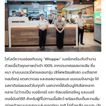
ไฮไลต์ความอร่อยกับเมนู “Whopper” เบอร์เกอร์ระดับตำนาน
ด้วยเนื้อวัวคุณภาพนำเข้า 100% จากประเทศออสเตรเลีย ชิ้น
หนา ย่างบนเปลวไฟจนหอมกรุ่น เสิร์ฟพร้อมผักสด มะเขือเทศ
หอมใหญ่ แตงกวาดอง และซอสมายองเนส บนขนมปังงานุ่ม ให้
รสชาติอร่อยลงตัวในทุกคำ นอกจากนี้ยังมีเมนูให้เลือกหลาก
หลาย ไม่ว่าจะเป็น เบอร์เกอร์ ปลา ชีสเบอร์เกอร์หมู และเบอร์
เกอร์มังสวิรัติ สำหรับผู้ที่ไม่ทานเนื้อสัตว์ พร้อมเติมเต็มความอิ่ม
อร่อยด้วยเมนูของทานเล่นยอดนิยม อาทิ ไก่คั่วเกลือ เทมปุระ นัก