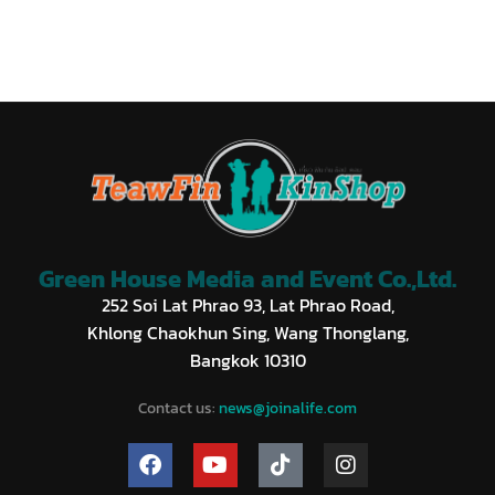
Green House Media and Event Co.,Ltd.
252 Soi Lat Phrao 93, Lat Phrao Road,
Khlong Chaokhun Sing, Wang Thonglang,
Bangkok 10310
Contact us:
news@joinalife.com