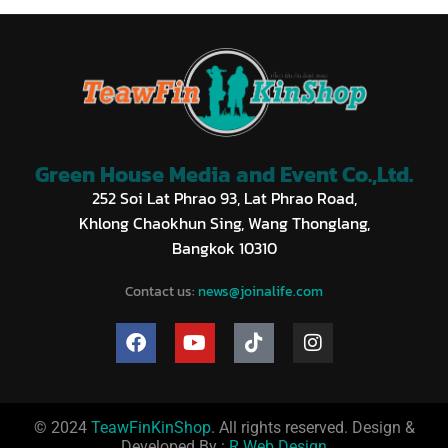
Green House Media and Event Co.,Ltd.
252 Soi Lat Phrao 93, Lat Phrao Road,
Khlong Chaokhun Sing, Wang Thonglang,
Bangkok 10310
Contact us:
news@joinalife.com
© 2024
TeawFinKinShop
. All rights reserved. Design &
Developed By :
R Web Design