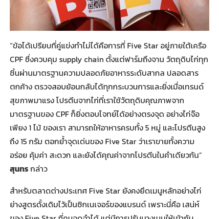
“ข้อได้เปรียบที่คู่แข่งทำไม่ได้คือการที่ Five Star อยู่ภายใต้เครือ
CPF ซึ่งควบคุม supply chain ตั้งแต่ฟาร์มถึงจาน วัตถุดิบไก่ทุก
ชิ้นผ่านมาตรฐานความปลอดภัยอาหารระดับสากล ปลอดสาร
ตกค้าง ตรวจสอบย้อนกลับได้ทุกกระบวนการและยิ่งเมื่อเทรนด์
สุขภาพมาแรง โปรตีนจากไก่ที่เราใช้วัตถุดิบคุณภาพจาก
มาตรฐานของ CPF ก็ยิ่งตอบโจทย์ได้อย่างตรงจุด อย่างไก่จ๊อ
เพียง 1 ไม้ ของเรา สามารถให้อาหารครบทั้ง 5 หมู่ และโปรตีนสูง
ถึง 15 กรัม ตอกย้ำจุดเด่นของ Five Star ว่าเราขายทั้งความ
อร่อย คุ้มค่า สะดวก และยังได้คุณค่าจากโปรตีนในคำเดียวกัน”
สุนทร
กล่าว
สำหรับตลาดต่างประเทศ Five Star ยังคงยึดเมนูหลักอย่างไก่
ย่างสูตรดั้งเดิมไว้เป็นซิกเนเจอร์ของแบรนด์ เพราะนี่คือ เสน่ห์
ของ Five Star ที่คนจดจำได้ แต่มีการปรับบางเมนูให้เข้ากับ