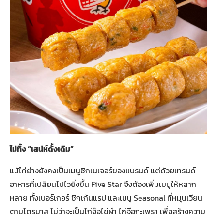
ไม่ทิ้ง “เสน่ห์ดั้งเดิม”
แม้ไก่ย่างยังคงเป็นเมนูซิกเนเจอร์ของแบรนด์ แต่ด้วยเทรนด์
อาหารที่เปลี่ยนไปไวยิ่งขึ้น Five Star จึงต้องเพิ่มเมนูให้หลาก
หลาย ทั้งเบอร์เกอร์ ชิกเก้นแรป และเมนู Seasonal ที่หมุนเวียน
ตามไตรมาส ไม่ว่าจะเป็นไก่จ๊อไข่ผำ ไก่จ๊อกะเพรา เพื่อสร้างความ