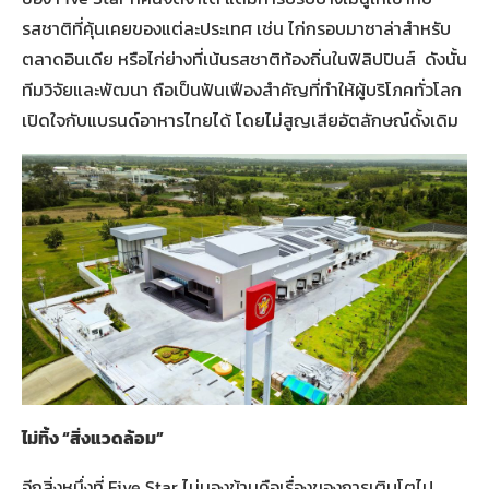
รสชาติที่คุ้นเคยของแต่ละประเทศ เช่น ไก่กรอบมาซาล่าสำหรับ
ตลาดอินเดีย หรือไก่ย่างที่เน้นรสชาติท้องถิ่นในฟิลิปปินส์ ดังนั้น
ทีมวิจัยและพัฒนา ถือเป็นฟันเฟืองสำคัญที่ทำให้ผู้บริโภคทั่วโลก
เปิดใจกับแบรนด์อาหารไทยได้ โดยไม่สูญเสียอัตลักษณ์ดั้งเดิม
ไม่ทิ้ง “สิ่งแวดล้อม”
อีกสิ่งหนึ่งที่ Five Star ไม่มองข้ามคือเรื่องของการเติบโตไป