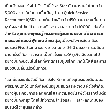
เป็นเจ้าของธุรกิจได้จริง วันนี้ Five Star มีสาขารวมในไทยกว่า
5,000 สาขา ในจำนวนนั้นเป็นรูปแบบ Quick Service
Restaurant (QSR) แบบเต็มตัวแล้วกว่า 450 สาขา ขณะที่ขยาย
ธุรกิจออกไปใน 11 ประเทศทั่วโลก รวมสาขากว่า 10,000 แห่ง ซึ่ง
สำหรับ
สุนทร จักษุกรรฐ์
กรรมการผู้จัดการ บริษัท ซีพีเอฟ เรส
เทอรองท์ แอนด์ ฟู้ดเชน จำกัด
ผู้อยู่เบื้องหลังการขับเคลื่อน
แบรนด์ Five Star มาอย่างยาวนานกว่า 36 ปี มองว่าการเปลี่ยน
ผ่านครั้งนี้ คือการวางเสาเข็มที่แข็งแกร่งให้ธุรกิจเติบโตต่อไป
อย่างมั่นคงยิ่งขึ้นในโลกที่พฤติกรรมผู้บริโภค เทคโนโลยี และการ
แข่งขันเปลี่ยนเร็วขึ้นทุกวัน
“โจทย์ของเราในวันนี้ คือทำยังไงให้ทุกคนที่อยู่ในระบบเดินไปต่อ
พร้อมกับเราได้ เราจึงต้องยืนอยู่บนสมดุลระหว่าง 3 หัวใจสำคัญ
อย่างผู้ประกอบการ ผลิตภัณฑ์ และความยั่งยืน เพื่อให้ธุรกิจไปต่อ
อย่างมั่นคงที่สุด โดยไม่ทิ้งความสำเร็จและ เสาหลักเดิมของ
แบรนด์ไว้”
สุนทร
กล่าว