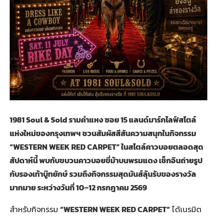
1981 Soul & Sold รามคำแหง ซอย 15 แลนด์มาร์กไลฟ์สไตล์
แห่งใหม่ของกรุงเทพฯ ชวนสัมผัสสีสันความสนุกในกิจกรรม
“WESTERN WEEK RED CARPET” ในสไตล์คาวบอยตลอดสุด
สัปดาห์นี้ พบกับขบวนคาวบอยขี่ม้าบนพรมแดง เช็กอินถ่ายรูป
กับรองเท้าบู๊ทยักษ์ รวมถึงกิจกรรมสุดมันส์ลุ้นรับของรางวัล
มากมาย ระหว่างวันที่ 10–12 กรกฎาคม 2569
สำหรับกิจกรรม
“WESTERN WEEK RED CARPET”
ได้เนรมิต