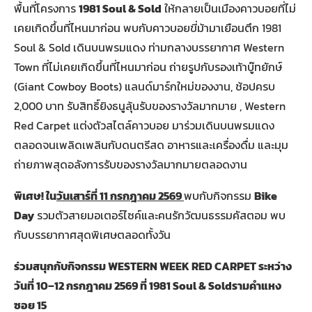
พื้นที่โครงการ
1981
Soul & Sold
ให้กลายเป็นเมืองคาวบอยที่ไม่
เคยเกิดขึ้นที่ไหนมาก่อน พบกับคาวบอยขี่ม้ามาเยือนตึก 1981
Soul & Sold เดินบนพรมแดง ท่ามกลางบรรยากาศ Western
Town ที่ไม่เคยเกิดขึ้นที่ไหนมาก่อน ถ่ายรูปกับรองเท้าบู๊ทยักษ์
(Giant Cowboy Boots) แลนด์มาร์กใหม่ของงาน, ช้อปครบ
2,000 บาท รับสิทธิ์ยิงธนูลุ้นรับของรางวัลมากมาย , Western
Red Carpet แต่งตัวสไตล์คาวบอย มาร่วมเดินบนพรมแดง
ตลอดจนเพลิดเพลินกับดนตรีสด อาหารและเครื่องดื่ม และมุม
ถ่ายภาพสุดอลังการรับของรางวัลมากมายตลอดงาน
พิเศษ! ใน
วันเสาร์ที่
11
กรกฎาคม
2569
พบกับกิจกรรม
Bike
Day
รวมตัวสายมอเตอร์ไซค์และคนรักวัฒนธรรมคัสตอม พบ
กับบรรยากาศสุดพิเศษตลอดทั้งวัน
ร่วมสนุกกับกิจกรรม
WESTERN WEEK RED CARPET
ระหว่าง
วันที่
10
–
12 กรกฎาคม 2569 ที่
1981
Soul & Sold
รามคำแหง
ซอย
15