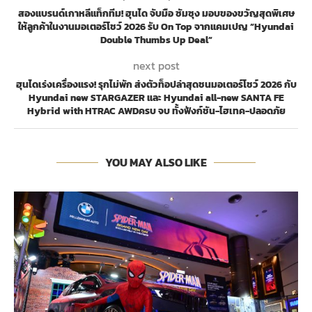
สองแบรนด์เกาหลีแท็กทีม! ฮุนได จับมือ ซัมซุง มอบของขวัญสุดพิเศษ
ให้ลูกค้าในงานมอเตอร์โชว์ 2026 รับ On Top จากแคมเปญ “Hyundai
Double Thumbs Up Deal”
next post
ฮุนไดเร่งเครื่องแรง! รุกไม่พัก ส่งตัวท็อปล่าสุดชนมอเตอร์โชว์ 2026 กับ
Hyundai new STARGAZER และ Hyundai all-new SANTA FE
Hybrid with HTRAC AWDครบ จบ ทั้งฟังก์ชัน-ไฮเทค-ปลอดภัย
YOU MAY ALSO LIKE