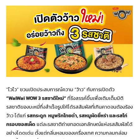
“ไวไว” ชวนเปิดประสบการณ์ความ “ว้าว” กับการเปิดตัว
“WaiWai WOW 3 รสชาติใหม่”
ที่รังสรรค์ขึ้นเพื่อเติมเต็มมิติ
รสชาติของบะหมี่กึ่งสำเร็จรูปให้ได้รสสัมผัสที่เกินคาดจนต้องร้อง
ว้าว ได้แก่
รสกระดูก หมูพริกไทยดำ, รสหมูผัดยี่หร่า และรสไก่
กรอบซอสเผ็ด
แต่ละรสชาติถ่ายทอดเอกลักษณ์แห่งรสสัมผัสได้
อย่างโดดเด่น ตั้งแต่กลิ่นหอมของเครื่องเทศ ความกลมกล่อม