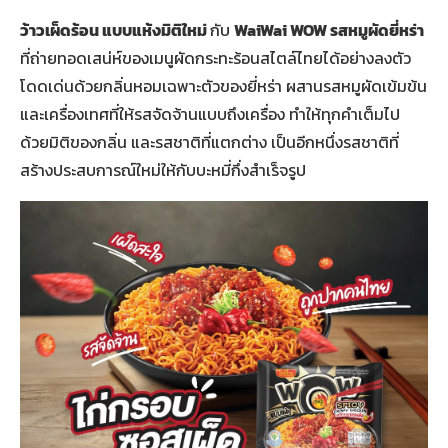
ว้าวเผ็ดร้อน แบบแห้งมิติใหม่
กับ
WaiWai WOW รสหมูผัดยี่หร่า
ที่ถ่ายทอดเสน่ห์ของเมนูผัดกระทะร้อนสไตล์ไทยได้อย่างลงตัว
โดดเด่นด้วยกลิ่นหอมเฉพาะตัวของยี่หร่า ผสานรสหมูผัดเข้มข้น
และเครื่องเทศที่ให้รสจัดจ้านแบบถึงเครื่อง ทำให้ทุกคำเต็มไป
ด้วยมิติของกลิ่น และรสชาติที่แตกต่าง เป็นอีกหนึ่งรสชาติที่
สร้างประสบการณ์ใหม่ให้กับบะหมี่กึ่งสำเร็จรูป