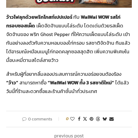
ว้าวไฟลุกด้วยพริกโกสท์เปปเปอร์
กับ
WaiWai WOW รสไก่
กรอบซอสเผ็ด
เผ็ดจัดจ้านแบบไล่ระดับ โดดเด่นด้วยรสเผ็ด
จัดจ้านของ พริก Ghost Pepper ที่ให้ความเผ็ดแบบไล่ระดับ เข้า
กันอย่างลงตัวกับความหอมของไก่กรอบ รสชาติจัดจ้าน กินแล้ว
ได้อารมณ์เหมือนเมนูไก่ทอดคลุกซอสสุดฮิต เพิ่มความพิเศษใน
มื้อบะหมี่ตามสไตล์สายว้าว
สำหรับผู้ที่อยากลิ้มลองประสบการณ์ความอร่อยจนต้องร้อง
“ว้าว”
สามารถหาซื้อ
“WaiWai WOW ทั้ง 3 รสชาติใหม่”
ได้แล้ว
วันนี้ที่ร้านสะดวกซื้อและร้านค้าชั้นนำทั่วประเทศ
0 comments
0
previous post