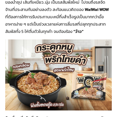
ของน้ำซุป เส้นที่เหนียว..นุ่ม เป็นรสสัมผัสใหม่ ไปจนถึงรสจัด
จ้านที่ประสานกันอย่างลงตัว สะท้อนแนวคิดของ
WaiWai WOW
ที่ต้องการให้การรับประทานบะหมี่กึ่งสำเร็จรูปเป็นมากกว่ามื้อ
อาหารง่าย ๆ แต่เป็นช่วงเวลาแห่งการลิ้มรสที่ปลุกทุกประสาท
สัมผัสทั้ง 5 ให้ตื่นตัวในทุกคำ จนต้องร้อง
“ว้าว”