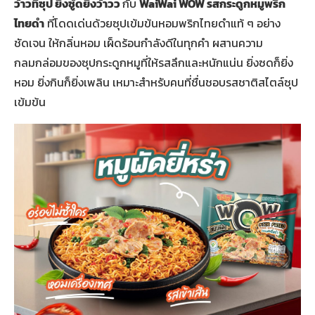
ว้าวที่ซุป ยิ่งซู้ดยิ่งว้าวว
กับ
WaiWai WOW รสกระดูกหมูพริก
ไทยดำ
ที่โดดเด่นด้วยซุปเข้มข้นหอมพริกไทยดำแท้ ๆ อย่าง
ชัดเจน ให้กลิ่นหอม เผ็ดร้อนกำลังดีในทุกคำ ผสานความ
กลมกล่อมของซุปกระดูกหมูที่ให้รสลึกและหนักแน่น ยิ่งซดก็ยิ่ง
หอม ยิ่งกินก็ยิ่งเพลิน เหมาะสำหรับคนที่ชื่นชอบรสชาติสไตล์ซุป
เข้มข้น