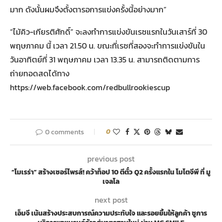
มาก ดังนั้นผมจึงตั้งตารอการแข่งครั้งนี้อย่างมาก”
“ไม้คิว-เกียรติศักดิ์” จะลงทำการแข่งขันเรซแรกในวันเสาร์ที่ 30
พฤษภาคม นี้ เวลา 21.50 น. ขณะที่เรซที่สองจะทำการแข่งขันใน
วันอาทิตย์ที่ 31 พฤษภาคม เวลา 13.35 น. สามารถติดตามการ
ถ่ายทอดสดได้ทาง
https://web.facebook.com/redbullrookiescup
0 comments
0
previous post
“โมเรร่า” สร้างเซอร์ไพรส์! คว้าท็อป 10 ตีตั๋ว Q2 ครั้งแรกใน โมโตจีพี ที่ มู
เจลโล
next post
เอ็มจี เน้นสร้างประสบการณ์ความประทับใจ และรอยยิ้มให้ลูกค้า ชูการ