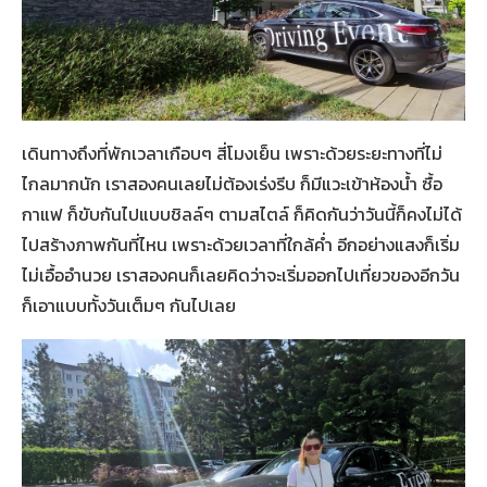
เดินทางถึงที่พักเวลาเกือบๆ สี่โมงเย็น เพราะด้วยระยะทางที่ไม่
ไกลมากนัก เราสองคนเลยไม่ต้องเร่งรีบ ก็มีแวะเข้าห้องน้ำ ซื้อ
กาแฟ ก็ขับกันไปแบบชิลล์ๆ ตามสไตล์ ก็คิดกันว่าวันนี้ก็คงไม่ได้
ไปสร้างภาพกันที่ไหน เพราะด้วยเวลาที่ใกล้ค่ำ อีกอย่างแสงก็เริ่ม
ไม่เอื้ออำนวย เราสองคนก็เลยคิดว่าจะเริ่มออกไปเที่ยวของอีกวัน
ก็เอาแบบทั้งวันเต็มๆ กันไปเลย