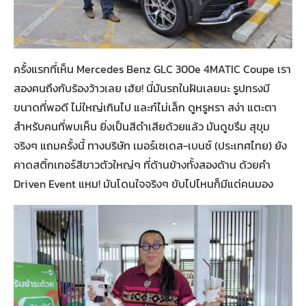
ครั้งแรกที่เห็น Mercedes Benz GLC 300e 4MATIC Coupe เรา
สองคนถึงกับร้องว้าวเลย เฮ้ย! นี่มันรถในฝันเลยนะ รูปทรงมี
ขนาดที่พอดี ไม่ใหญ่เกินไป และก๋ไม่เล็ก ดูหรูหรา สง่า แตะตา
สำหรับคนที่พบเห็น ยิ่งเป็นสีดำเสียด้วยแล้ว มันดูขรึม สุขุม
จริงๆ แถมครั้งนี้ ทางบริษัท เมอร์เซเดส-เบนซ์ (ประเทศไทย) ยัง
คาดสติ้กเกอร์สีขาวตัวใหญ่ๆ ที่ด้านข้างทั้งสองด้าน ด้วยคำ
Driven Event แหม! มันโดนใจจริงๆ ขับไปไหนก็มีแต่คนมอง