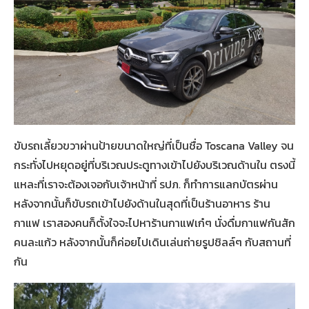
ขับรถเลี้ยวขวาผ่านป้ายขนาดใหญ่ที่เป็นชื่อ Toscana Valley จน
กระทั่งไปหยุดอยู่ที่บริเวณประตูทางเข้าไปยังบริเวณด้านใน ตรงนี้
แหละที่เราจะต้องเจอกับเจ้าหน้าที่ รปภ. ก็ทำการแลกบัตรผ่าน
หลังจากนั้นก็ขับรถเข้าไปยังด้านในสุดที่เป็นร้านอาหาร ร้าน
กาแฟ เราสองคนก็ตั้งใจจะไปหาร้านกาแฟเก๋ๆ นั่งดื่มกาแฟกันสัก
คนละแก้ว หลังจากนั้นก็ค่อยไปเดินเล่นถ่ายรูปชิลล์ๆ กับสถานที่
กัน