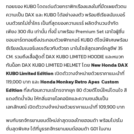
ทอยของ KUBO โดดเด่นด้วยกราฟิกเรืองแสงในที่มืดเผยตัวตน
ความเป็น DAX และ KUBO ได้อย่างลงตัว พร้อมซีเรียลนัมเบอร์
บนตัวรถไม่ซ้ำใคร เป็นที่สุดของความแรร์ ผลิตจำนวนจำกัด
เพียง 300 คัน เท่านั้น ทั้งนี้ มาพร้อม Premium Set เอาใจผู้ชื่น
ชอบอาร์ตทอยซึ่งประกอบด้วยฟิกเกอร์ KUBO ดีไซน์พิเศษพร้อม
ซีเรียลนัมเบอร์เลขเดียวกับตัวรถ มาในไซส์สุดเอกซ์คลูซีฟ 35
CM. รวมถึงเสื้อฮู้ดดี้ DAX KUBO LIMITED HOODIE และหมวก
กันน็อก DAX KUBO LIMITED HELMET โดย
New Honda
DAX
KUBO Limited Edition
เปิดตัววางจำหน่ายด้วยราคาแนะนำที่
119,000 บาท และ
Honda Monkey Retro Apes Custom
Edition
ที่สะท้อนความเรโทรจากยุค 80 ด้วยดีไซน์ใหม่โดนใจ สี
แดงตัดน้ำเงิน ให้กลิ่นอายไอคอนิคและความซนอันเป็น
เอกลักษณ์ เปิดตัววางจำหน่ายด้วยราคาแนะนำที่ 109,900 บาท
พบกับรถจักรยานยนต์ใหม่ล่าสุดของไทยฮอนด้า พร้อมโปรโม
ชั่นสุดพิเศษ ได้ที่บูธรถจักรยานยนต์ฮอนด้า G01 ในงาน