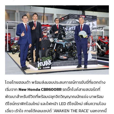
โดยไทยฮอนด้า พร้อมส่งมอบประสบการณ์การขับขี่ที่แตกต่าง
เริ่มจาก
New Honda CBR600RR
รถบิ๊กไบค์สายสปอร์ตที่
พัฒนาสำหรับชีวิตที่พร้อมปลุกจิตวิญญาณนักแข่ง มาพร้อม
ดีไซน์กราฟิกโฉมใหม่ และไฟหน้า LED ดีไซน์ใหม่ เพิ่มความโฉบ
เฉี่ยว เร้าใจ ภายใต้คอนเซปต์ ‘AWAKEN THE RACE’
นอกจากนี้