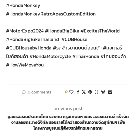
#HondaMonkey
#HondaMonkeyRetroApesCustomEdition
#MotorExpo2024 #HondaBigBike #ExcitesTheWorld
#HondaBigBikeThailand #CUBHouse
#CUBHousebyHonda ​#รถจักรยานยนต์ฮอนด้า #มอเตอร์
ไซค์ฮอนด้า #HondaMotorcycle #ThaiHonda #ไทยฮอนด้า
#HowWeMoveYou
0 comments
0
previous post
มูลนิธิอิออนประเทศไทย ร่วมกับ กรุงเทพมหานคร ฉลองความสำเร็จจัด
งานลอยกระทงดิจิทัล มอบรายได้กว่าสองล้านถวายวัดสุทัศนฯ เพื่อ
โครงการบูรณปฏิสังขรณ์สัตตมหาสถาน