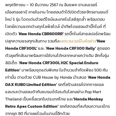
พฤศจิกายน – 10 ธันวาคม 2567 ณ อิมแพค ชาเลนเจอร์
เมืองทองธานี ภายในงาน ไทยฮอนด้าได้เปิดตัวรถจักรยานยนต์
ใหม่ 5 รุ่น โดดเด่นด้วยดีไซน์และเทคโนโลยีสุดล้ำ พร้อมตอบ
โจทย์ความแตกต่างทุกไลฟ์สไตล์ นำทัพโดยฮอนด้าบิ๊กไบค์ ที่
เปิดตัว ‘
New Honda CBR600RR’
รถบิ๊กไบค์สายสปอร์ตพร้อม
ปลุกความแรงทุกเส้นทาง รวมถึง
แอดเวนเจอร์ไบค์อย่าง
‘New
Honda CRF300L’
และ ‘
New Honda CRF300 Rally’
สุดยอด
ตัวลุยที่กลับมาพร้อมการใช้งานได้หลากหลายกว่าเดิม อีกทั้งรุ่น
ลิมิเต็ด ‘
New Honda
CRF300L H2C Special Enduro
Edition’
มาพร้อมชุดแต่งพิเศษ ในจำนวนจำกัดเพียง 500 คัน
เท่านั้น ตามด้วย CUB House by Honda นำเสนอ ‘
New Honda
DAX KUBO Limited Edition’
รถที่สร้างสรรค์จากการคอล
แลบระหว่างฮอนด้ากับแบรนด์ดังระดับโลกอย่าง Pop Mart
Thailand เป็นครั้งแรกในประเทศไทย และ
‘Honda Monkey
Retro Apes Custom Edition’
รถคัสตอมที่สะท้อนความเรโทร
จากยุค 80 ที่มาเผยโฉมในงานนี้อีกด้วย