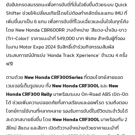
ยังอัปเกรดสมรรถนะเพื่อการขับขี่ที่มั่นใจยิ่งขึ้นด้วยระบบ Quick
Shifter ช่วยให้เปลี่ยนเกียร์โดยไม่ต้องกำคลัตช์และแกน IMU ที่
เพิ่มขึ้นมาเป็น 6 แกน เพื่อการขับขี่ที่โฉบเฉี่ยวและมั่นใจในทุกโค้ง
โดย New Honda CBR600RR วางจำหน่าย ‘สีแดง-น้ำเงิน-ขาว
(Tri-Color)’ ราคาแนะนำที่ 549,000 บาท พิเศษ สำหรับผู้ที่จอง
ในงาน Motor Expo 2024 รับสิทธิ์เข้าร่วมกิจกรรมสัมผัส
ประสบการณ์นักแข่ง ‘Honda Track Xperience’ จำนวน 4 ครั้ง
ฟรี!
ตามด้วย
New Honda CRF300Series
ที่ตอบโจทย์สายแอด
เวนเจอร์เต็มรูปแบบ ทั้ง
New Honda CRF300L
และ
New
Honda CRF300 Rally
มาพร้อมระบบ On-Road ABS เปิด-ปิด
ได้ ช่วยเพิ่มความปลอดภัยทั้งทางเรียบและออฟโรด รวมถึงตอบ
โจทย์การใช้งานที่หลากหลาย รองรับการขับขี่ในชีวิตประจำวันได้
สะดวกสบายยิ่งขึ้น โดย
New Honda CRF300L
มาพร้อมกับ 2
สีใหม่ สีแดง และสีเทา เปิดตัววางจำหน่ายด้วยราคาแนะนำที่