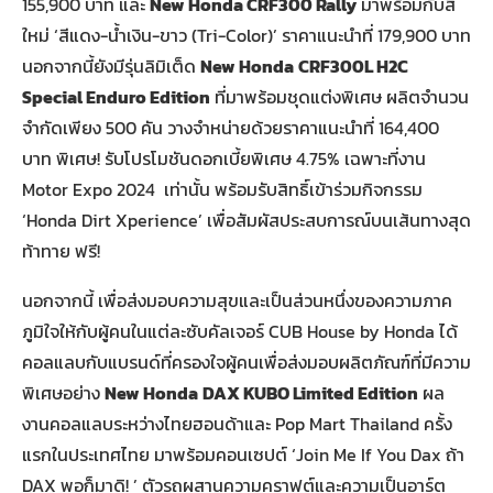
155,900 บาท และ
New Honda CRF300 Rally
มาพร้อมกับสี
ใหม่ ‘สีแดง-น้ำเงิน-ขาว (Tri-Color)’ ราคาแนะนำที่ 179,900 บาท
นอกจากนี้ยังมีรุ่นลิมิเต็ด
New Honda
CRF300L H2C
Special Enduro Edition
ที่มาพร้อมชุดแต่งพิเศษ ผลิตจำนวน
จำกัดเพียง 500 คัน วางจำหน่ายด้วยราคาแนะนำที่ 164,400
บาท พิเศษ! รับโปรโมชันดอกเบี้ยพิเศษ 4.75% เฉพาะที่งาน
Motor Expo 2024 เท่านั้น พร้อมรับสิทธิ์เข้าร่วมกิจกรรม
‘Honda Dirt Xperience’ เพื่อสัมผัสประสบการณ์บนเส้นทางสุด
ท้าทาย ฟรี!
นอกจากนี้ เพื่อส่งมอบความสุขและเป็นส่วนหนึ่งของความภาค
ภูมิใจให้กับผู้คนในแต่ละซับคัลเจอร์ CUB House by Honda ได้
คอลแลบกับแบรนด์ที่ครองใจผู้คนเพื่อส่งมอบผลิตภัณฑ์ที่มีความ
พิเศษอย่าง
New Honda
DAX KUBO Limited Edition
ผล
งานคอลแลบระหว่างไทยฮอนด้าและ Pop Mart Thailand ครั้ง
แรกในประเทศไทย มาพร้อมคอนเซปต์ ‘Join Me If You Dax ถ้า
DAX พอก็มาดิ! ’ ตัวรถผสานความคราฟต์และความเป็นอาร์ต