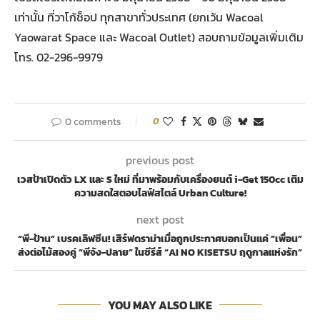
เท่านั้น ที่วาโก้ช็อป ทุกสาขาทั่วประเทศ (ยกเว้น Wacoal
Yaowarat Space และ Wacoal Outlet) สอบถามข้อมูลเพิ่มเติม
โทร. 02-296-9979
0 comments
0
previous post
เวสป้าเปิดตัว LX และ S ใหม่ ที่มาพร้อมกับเครื่องยนต์ i-Get 150cc เติม
ความสดใสตอบไลฟ์สไตล์ Urban Culture!
next post
“พี-ป้าน” เบรคเลิฟซีน! เสิร์ฟดราม่าเมื่อถูกประกาศบอกเป็นแค่ “เพื่อน”
ส่งต่อไม้สองคู่ “พีจัง-ปลาย” ในซีรีส์ “AI NO KISETSU ฤดูกาลแห่งรัก”
YOU MAY ALSO LIKE