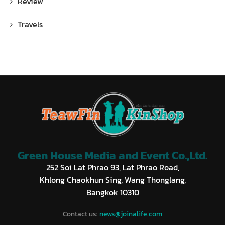
Review
Travels
Green House Media and Event Co.,Ltd.
252 Soi Lat Phrao 93, Lat Phrao Road,
Khlong Chaokhun Sing, Wang Thonglang,
Bangkok 10310
Contact us:
news@joinalife.com