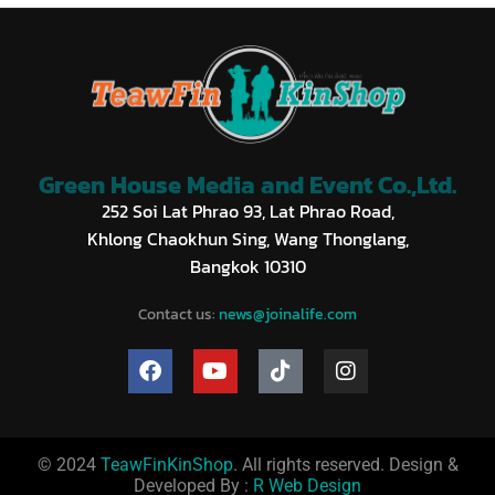
Green House Media and Event Co.,Ltd.
252 Soi Lat Phrao 93, Lat Phrao Road,
Khlong Chaokhun Sing, Wang Thonglang,
Bangkok 10310
Contact us:
news@joinalife.com
© 2024
TeawFinKinShop
. All rights reserved. Design &
Developed By :
R Web Design