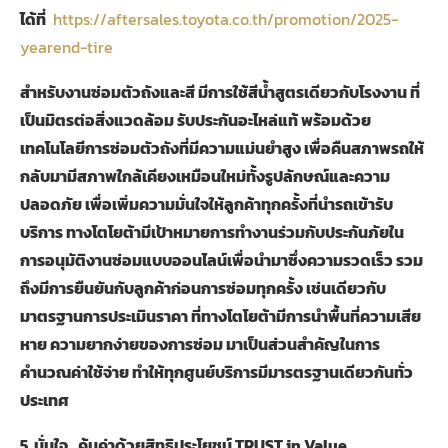
ได้ที่
https://aftersales.toyota.co.th/promotion/2025-
yearend-tire
สำหรับงานซ่อมตัวถังและสี มีการใช้สีน้ำสูตรเดียวกับโรงงาน ที่
เป็นมิตรต่อสิ่งแวดล้อม รับประกันอะไหล่แท้ พร้อมด้วย
เทคโนโลยีการซ่อมตัวถังที่มีความแม่นยำสูง เพื่อคืนสภาพรถให้
กลับมามีสภาพใกล้เคียงเหมือนใหม่ทั้งรูปลักษณ์และความ
ปลอดภัย เพื่อเพิ่มความมั่นใจให้ลูกค้าทุกครั้งที่นำรถเข้ารับ
บริการ ทางโตโยต้ามีเป้าหมายการทำงานร่วมกับประกันภัยใน
การอนุมัติงานซ่อมแบบออนไลน์เพื่อนำมาซึ่งความรวดเร็ว รวม
ถึงมีการยืนยันกับลูกค้าก่อนการซ่อมทุกครั้ง เช่นเดียวกับ
มาตรฐานการประเมินราคา ที่ทางโตโยต้ามีการนำพื้นที่ความเสีย
หาย ความยากง่ายของการซ่อม มาเป็นส่วนสำคัญในการ
คำนวณค่าใช้จ่าย ทำให้ทุกศูนย์บริการมีมารตรฐานเดียวกันทั่ว
ประเทศ
5.
มั่นใจ
…
คุ้มค่าด้วยสิทธิประโยชน์
TRUST in Value