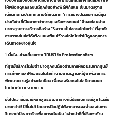
เชี่ยวชาญของทีมงานมืออาชีพ เข้ากับเทคโนโลยีที่ทันสมัย เพื่อ
ให้พร้อมดูแลรถยนต์ทุกคันอย่างพิถีพิถันและเป็นมาตรฐาน
เดียวกันทั่วประเทศ ภายใต้แนวคิด
“
การสร้างประสบการณ์สุด
ประทับใจ ที่เป็นมากกว่าการดูแลรักษารถยนต์
”
ซึ่งสะท้อนผ่าน
มาตรฐานการบริการที่สร้าง
“5
ความมั่นใจจากโตโยต้า
”
ที่ลูกค้า
สามารถสัมผัสได้จริง และพร้อมไว้วางใจโตโยต้าให้ดูแลทุกการ
เดินทางอย่างอุ่นใจ
1.
มั่นใจ
…
ช่างเชี่ยวชาญ
TRUST in Professionalism
ที่ศูนย์บริการโตโยต้า ช่างทุกคนต้องผ่านการฝึกอบรมจากศูนย์
การศึกษาและฝึกอบรมโตโยต้าตามมาตรฐานญี่ปุ่น พร้อมการ
พัฒนาความรู้อย่างต่อเนื่อง เพื่อรองรับเทคโนโลยียานยนต์
ใหม่ๆ เช่น
HEV
และ
EV
ยิ่งไปกว่านั้นเรามีหลักสูตรพัฒนาช่างที่มีประสบการณ์สูง (เฉลี่ย
มากกว่า
15
ปีขึ้นไป) โดยการฝึกปฏิบัติจากการเคสจำลองในการ
วิเคราะห์ปัญหาจริงเพื่อยกระดับเป็น
“
เจ้าหน้าที่ที่ปรึกษาด้าน