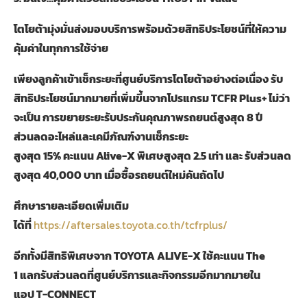
โตโยต้ามุ่งมั่นส่งมอบบริการพร้อมด้วยสิทธิประโยชน์ที่ให้ความ
คุ้มค่าในทุกการใช้จ่าย
เพียงลูกค้าเข้าเช็กระยะที่ศูนย์บริการโตโยต้าอย่างต่อเนื่อง รับ
สิทธิประโยชน์มากมายที่เพิ่มขึ้นจากโปรแกรม
TCFR Plus+
ไม่ว่า
จะเป็น การขยายระยะรับประกันคุณภาพรถยนต์สูงสุด
8
ปี
ส่วนลดอะไหล่และเคมีภัณฑ์งานเช็กระยะ
สูงสุด
15%
คะแนน
Alive-X
พิเศษสูงสุด
2.5
เท่า และ รับส่วนลด
สูงสุด
40,000
บาท เมื่อซื้อรถยนต์ใหม่คันถัดไป
ศึกษารายละเอียดเพิ่มเติม
ได้ที่
https://aftersales.toyota.co.th/tcfrplus/
อีกทั้งมีสิทธิพิเศษจาก
TOYOTA ALIVE-X
ใช้คะแนน
The
1
แลกรับส่วนลดที่ศูนย์บริการและกิจกรรมอีกมากมายใน
แอป
T-CONNECT