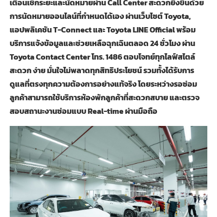
เตือนเช็กระยะและนัดหมายผ่าน
Call Center
สะดวกยิ่งขึ้นด้วย
การนัดหมายออนไลน์ที่กำหนดได้เอง ผ่านเว็บไซต์
Toyota,
แอปพลิเคชัน
T-Connect
และ
Toyota LINE Official
พร้อม
บริการแจ้งข้อมูลและช่วยเหลือฉุกเฉินตลอด
24
ชั่วโมง ผ่าน
Toyota Contact Center
โทร.
1486
ตอบโจทย์ทุกไลฟ์สไตล์
สะดวก ง่าย มั่นใจไม่พลาดทุกสิทธิประโยชน์ รวมทั้งได้รับการ
ดูแลที่ตรงทุกความต้องการอย่างแท้จริง โดยระหว่างรอซ่อม
ลูกค้าสามารถใช้บริการห้องพักลูกค้าที่สะดวกสบาย และตรวจ
สอบสถานะงานซ่อมแบบ
Real-time
ผ่านมือถือ