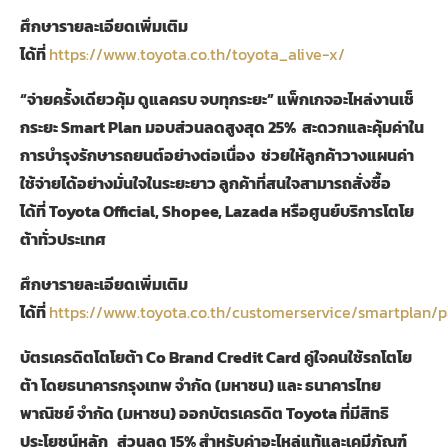
ศึกษารายละเอียดเพิ่มเติม
ได้ที่
https://www.toyota.co.th/toyota_alive-x/
“
จ่ายครั้งเดียวคุ้ม ดูแลครบ จบทุกระยะ
”
แพ็กเกจอะไหล่งานเช็
กระยะ
Smart Plan
มอบส่วนลดสูงสุด
25%
สะดวกและคุ้มค่าใน
การบำรุงรักษารถยนต์อย่างต่อเนื่อง
ช่วยให้ลูกค้าวางแผนค่า
ใช้จ่ายได้อย่างมั่นใจในระยะยาว
ลูกค้าที่สนใจสามารถสั่งซื้อ
ได้ที่
Toyota Official, Shopee, Lazada
หรือศูนย์บริการโตโย
ต้าทั่วประเทศ
ศึกษารายละเอียดเพิ่มเติม
ได้ที่
https://www.toyota.co.th/customerservice/smartplan/
บัตรเครดิตโตโยต้า
Co Brand Credit Card
คู่ใจคนใช้รถโตโย
ต้า โดยธนาคารกรุงเทพ จำกัด (มหาชน) และ ธนาคารไทย
พาณิชย์ จำกัด (มหาชน) ออกบัตรเครดิต
Toyota
ที่มีสิทธิ
ประโยชน์หลัก
ส่วนลด
15%
สำหรับค่าอะไหล่แท้และเคมีภัณฑ์