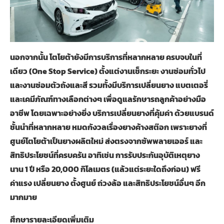
นอกจากนั้น โตโยต้ายังมีการบริการที่หลากหลาย ครบจบในที่
เดียว (
One Stop Service)
ตั้งแต่งานเช็กระยะ งานซ่อมทั่วไป
และงานซ่อมตัวถังและสี รวมทั้งมีบริการเปลี่ยนยาง แบตเตอรี่
และเคมีภัณฑ์ทางเลือกต่างๆ เพื่อดูแลรักษารถลูกค้าอย่างมือ
อาชีพ โดยเฉพาะอย่างยิ่ง
บริการเปลี่ยนยางที่คุ้มค่า ด้วยแบรนด์
ชั้นนำที่หลากหลาย หมดกังวลเรื่องยางค้างสต๊อก เพราะยางที่
ศูนย์โตโยต้าเป็นยางผลิตใหม่ ส่งตรงจากซัพพลายเออร์ และ
สิทธิประโยชน์ที่ครบครัน อาทิเช่น การรับประกันอุบัติเหตุยาง
นาน
1
ปี หรือ
20,000
กิโลเมตร (แล้วแต่ระยะใดถึงก่อน) ฟรี
ค่าแรง เปลี่ยนยาง ตั้งศูนย์ ถ่วงล้อ และสิทธิประโยชน์อื่นๆ อีก
มากมาย
ศึกษารายละเอียดเพิ่มเติม