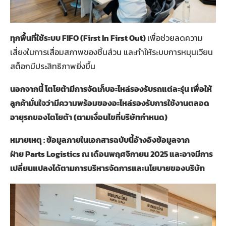
ทุกพื้นที่ใช้ระบบ
FIFO (First In First Out)
เพื่อช่วยลดความ
เสี่ยงในการเสื่อมสภาพของชิ้นส่วน และทำให้ระบบการหมุนเวียน
สต็อกมีประสิทธิภาพยิ่งขึ้น
นอกจากนี้ โตโยต้ามีการจัดเก็บอะไหล่รองรับรถแต่ละรุ่น เพื่อให้
ลูกค้ามั่นใจว่ามีความพร้อมของอะไหล่รองรับการใช้งานตลอด
อายุรถของโตโยต้า
(
ตามเงื่อนไขที่บริษัทกำหนด)
หมายเหตุ
:
ข้อมูลภายในเอกสารฉบับนี้อ้างอิงข้อมูลจาก
ฝ่าย
Parts Logistics
ณ เดือนพฤศจิกายน
2025
และอาจมีการ
เปลี่ยนแปลงได้ตามการบริหารจัดการและนโยบายของบริษัท