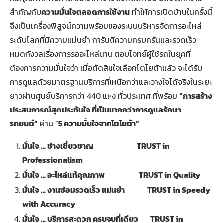
สำคัญกับ
ความมั่นใจตลอดการใช้งาน
ทำให้การเปิดบ้านในครั้งนี้
จึงเป็นเครื่องพิสูจน์ความพร้อมของระบบบริหารจัดการอะไหล่
ระดับโลกที่มีความแม่นยำ การันตีความครบครันและรวดเร็ว
หมดกังวลเรื่องการรออะไหล่นาน ตอบโจทย์ผู้ใช้รถในยุคที่
ต้องการความมั่นใจว่า เมื่อตัดสินใจเลือกโตโยต้าแล้ว จะได้รับ
การดูแลด้วยมาตรฐานบริการที่เหนือกว่าและวางใจได้จริงในระยะ
ยาวผ่านศูนย์บริการกว่า 440 แห่ง ทั่วประเทศ ที่พร้อม
“
การสร้าง
ประสบการณ์สุดประทับใจ ที่เป็นมากกว่าการดูแลรักษา
รถยนต์
”
ผ่าน “
5
ความมั่นใจจากโตโยต้า
”
มั่นใจ
…
ช่างเชี่ยวชาญ
TRUST in
Professionalism
มั่นใจ
…
อะไหล่แท้คุณภาพ
TRUST in Quality
มั่นใจ
…
งานซ่อมรวดเร็ว แม่นยำ
TRUST in Speedy
with Accuracy
มั่นใจ
…
บริการสะดวก ครบจบที่เดียว
TRUST in