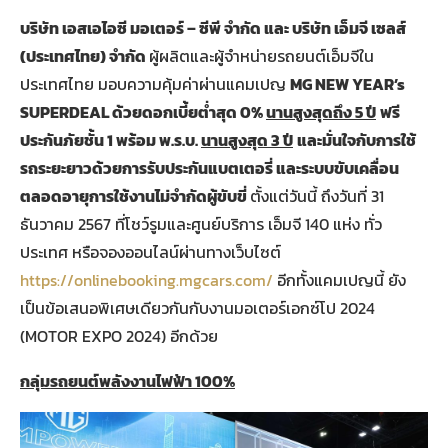
บริษัท เอสเอไอซี มอเตอร์ – ซีพี จำกัด และ บริษัท เอ็มจี เซลส์
(ประเทศไทย) จำกัด
ผู้ผลิตและผู้จำหน่ายรถยนต์เอ็มจีใน
ประเทศไทย มอบความคุ้มค่าผ่านแคมเปญ
MG NEW YEAR’s
SUPERDEAL ด้วยดอกเบี้ยต่ำสุด 0%
นานสูงสุดถึง 5 ปี
ฟรี
ประกันภัยชั้น 1 พร้อม พ.ร.บ.
นานสูงสุด 3 ปี
และมั่นใจกับการใช้
รถระยะยาวด้วยการรับประกันแบตเตอรี่ และระบบขับเคลื่อน
ตลอดอายุการใช้งานไม่จำกัดผู้ขับขี่
ตั้งแต่วันนี้ ถึงวันที่ 31
ธันวาคม 2567 ที่โชว์รูมและศูนย์บริการ เอ็มจี 140 แห่ง ทั่ว
ประเทศ หรือจองออนไลน์ผ่านทางเว็บไซต์
https://onlinebooking.mgcars.com/
อีกทั้งแคมเปญนี้ ยัง
เป็นข้อเสนอพิเศษเดียวกันกับงานมอเตอร์เอกซ์โป 2024
(MOTOR EXPO 2024) อีกด้วย
กลุ่มรถยนต์พลังงานไฟฟ้า
100%