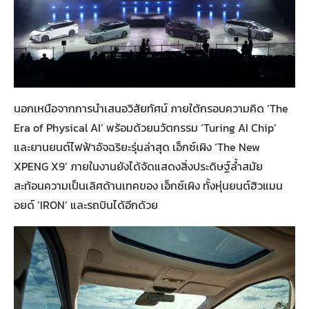
นอกเหนือจากการนำเสนอวิสัยทัศน์ ภายใต้กรอบความคิด ‘The
Era of Physical AI’ พร้อมด้วยนวัตกรรม ‘Turing AI Chip’
และยานยนต์ไฟฟ้าอัจฉริยะรุ่นล่าสุด เอ็กซ์เผิง ‘The New
XPENG X9’ ภายในงานยังได้จัดแสดงสิ่งประดิษฐ์ล้ำสมัย
สะท้อนความเป็นเลิศด้านเทคของ เอ็กซ์เผิง ทั้งหุ่นยนต์ฮิวแมน
อยด์ ‘IRON’ และรถบินได้อีกด้วย