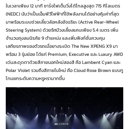
ในเวลาเพียง 12 นาที ชาร์จไฟเต็มวิ่งได้ไกลสูงสุด 715 กิโลเมตร
(NEDC) นับว่าเป็นเอ็มพีวีไฟฟ้าที่ใช้พลังงานได้อย่างคุ้มค่าที่สุด
มาพร้อมระบบช่วยเลี้ยวล้อหลังอัจฉริยะ (Active Rear-Wheel
Steering System) ด้วยรัศมีวงเลี้ยงแคบเพียง 5.4 เมตร เพิ่ม
จำนวนถุงลมนิรภัย 9 ตำแหน่ง และเพิ่มฟังก์ชั่นควบคุม
เสถียรภาพของตัวรถเมื่อยางระเบิด The New XPENG X9 มา
พร้อม 3 รุ่นย่อย ได้แก่ Premium, Executive และ Luxury AWD
เด่นสะดุดตาด้วยสีภายนอกใหม่สองสี คือ Lambent Cyan และ
Polar Violet รวมถึงสีภายในใหม่ คือ Cloud Rose Brown แบบทู
โทนยกระดับความหรูหรามากขึ้น