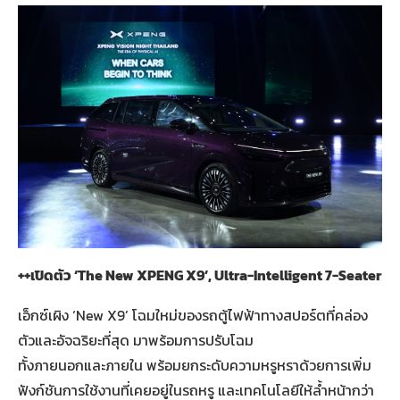
++เปิดตัว ‘The New XPENG X9’, Ultra-Intelligent 7-Seater
เอ็กซ์เผิง ‘New X9’ โฉมใหม่ของรถตู้ไฟฟ้าทางสปอร์ตที่คล่อง
ตัวและอัจฉริยะที่สุด มาพร้อมการปรับโฉม
ทั้งภายนอกและภายใน พร้อมยกระดับความหรูหราด้วยการเพิ่ม
ฟังก์ชันการใช้งานที่เคยอยู่ในรถหรู และเทคโนโลยีให้ล้ำหน้ากว่า