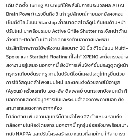
เดิม ติดตั้ง Turing AI Chipที่ให้พลังในการประมวลผล AI (AI
Brain Power) แรงขึ้นถึง 3 เท่า รูปลักษณ์ภายนอกยังคงคอน
เซ็ปต์ดีไซน์แบบ Starship ล้ำอนาคตสไตล์คูเป้กันชนด้านหน้า
ปรับใหม่ มาพร้อมระบบ Active Grille Shutter กระจังหน้าด้าน
ล่างเปิด-ปิดอัตโนมัติ ช่วยลดแรงต้านอากาศและเพิ่ม
ประสิทธิภาพการใช้พลังงาน ล้อขนาด 20 นิ้ว ดีไซน์แบบ Multi-
Spoke และ Starlight Floating ที่โลโก้ XPENG จะตั้งตรงอย่าง
สง่างามอยู่เสมอ นอกจากนี้ ยังมีการเพิ่มฟังก์ชั่นประตูดูดคู่หน้า
หรูหราเทียบชั้นรถหรู ภายในปรับดีไซน์แผงประตูให้หรูขึ้นด้วย
การใช้วัสดุปิดลำโพงแบบใหม่ และตกแต่งด้วยลายไม้อายูส
(Ayous) ครั้งแรกกับ เฮด-อัพ ดิสเพลย์ บนกระจกบังลมหน้า ที่
นอกจากแสดงข้อมูลการขับและระบบจำลองภาพภายนอก ยัง
สามารถแสดงภาพจากกล้อง
ได้อีกด้วย เพิ่มความสุนทรีย์ด้วยลำโพง 27 ตำแหน่ง รวมถึง
กล้องภายในห้องโดยสาร นอกจากนี้ ทุกรุ่นย่อยยังมาพร้อมเบาะ
หนัง NAPPA และปรับโครงสร้างเบาะแถวที่สามใหม่ ให้สามารถ