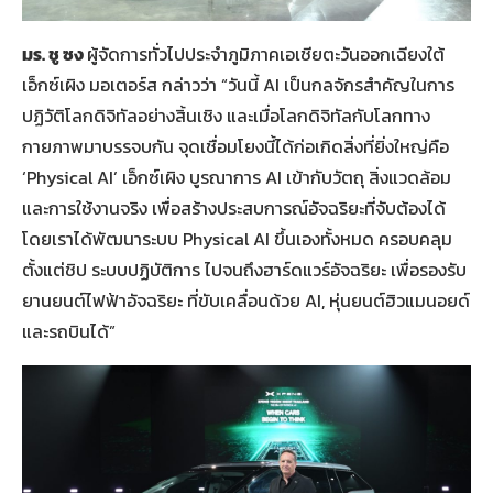
มร. ชู ซง
ผู้จัดการทั่วไปประจำภูมิภาคเอเชียตะวันออกเฉียงใต้
เอ็กซ์เผิง มอเตอร์ส กล่าวว่า “วันนี้ AI เป็นกลจักรสำคัญในการ
ปฏิวัติโลกดิจิทัลอย่างสิ้นเชิง และเมื่อโลกดิจิทัลกับโลกทาง
กายภาพมาบรรจบกัน จุดเชื่อมโยงนี้ได้ก่อเกิดสิ่งที่ยิ่งใหญ่คือ
‘Physical AI’ เอ็กซ์เผิง บูรณาการ AI เข้ากับวัตถุ สิ่งแวดล้อม
และการใช้งานจริง เพื่อสร้างประสบการณ์อัจฉริยะที่จับต้องได้
โดยเราได้พัฒนาระบบ Physical AI ขึ้นเองทั้งหมด ครอบคลุม
ตั้งแต่ชิป ระบบปฏิบัติการ ไปจนถึงฮาร์ดแวร์อัจฉริยะ เพื่อรองรับ
ยานยนต์ไฟฟ้าอัจฉริยะ ที่ขับเคลื่อนด้วย AI, หุ่นยนต์ฮิวแมนอยด์
และรถบินได้”