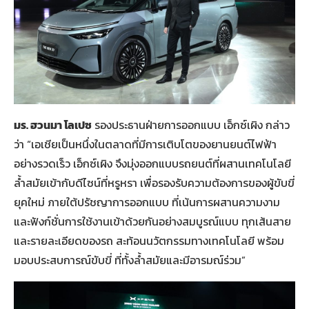
มร
. ฮวนมา โลเปซ
รองประธานฝ่ายการออกแบบ เอ็กซ์เผิง กล่าว
ว่า “เอเชียเป็นหนึ่งในตลาดที่มีการเติบโตของยานยนต์ไฟฟ้า
อย่างรวดเร็ว เอ็กซ์เผิง จึงมุ่งออกแบบรถยนต์ที่ผสานเทคโนโลยี
ล้ำสมัยเข้ากับดีไซน์ที่หรูหรา เพื่อรองรับความต้องการของผู้ขับขี่
ยุคใหม่ ภายใต้ปรัชญาการออกแบบ ที่เน้นการผสานความงาม
และฟังก์ชั่นการใช้งานเข้าด้วยกันอย่างสมบูรณ์แบบ ทุกเส้นสาย
และรายละเอียดของรถ สะท้อนนวัตกรรมทางเทคโนโลยี พร้อม
มอบประสบการณ์ขับขี่ ที่ทั้งล้ำสมัยและมีอารมณ์ร่วม”