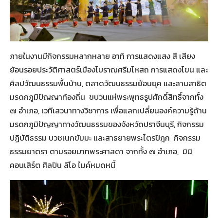
ภายในงานมีกิจกรรมหลากหลาย อาทิ การแสดงแสง สี เสียง
ย้อนรอยประวัติศาสตร์เมืองโบราณศรีมโหสถ การแสดงโขน และ
ศิลปวัฒนธรรมพื้นบ้าน, ตลาดวัฒนธรรมย้อนยุค และลานสาธิต
มรดกภูมิปัญญาท้องถิ่น ขบวนแห่พระพุทธรูปศักดิ์สิทธิ์จากทั้ง
๗ อำเภอ, เวทีเสวนาทางวิชาการ เพื่อแลกเปลี่ยนองค์ความรู้ด้าน
มรดกภูมิปัญญาทางวัฒนธรรมของจังหวัดปราจีนบุรี, กิจกรรม
ปฏิบัติธรรม บวชเนกขัมมะ และสาธยายพระไตรปิฎก กิจกรรม
ธรรมยาตรา ตามรอยบาทพระศาสดา จากทั้ง ๗ อำเภอ, มินิ
คอนเสิร์ต ศิลปิน ลีโอ ไมค์หมดหนี้