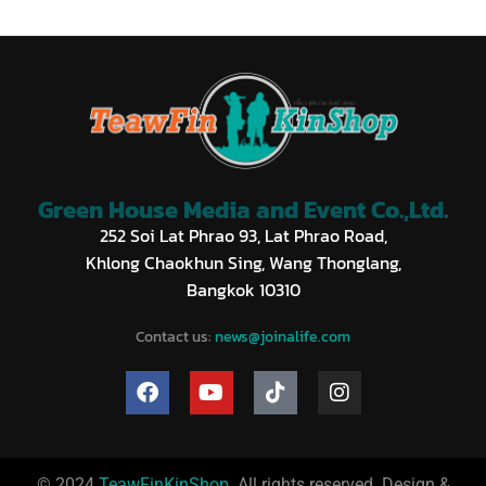
Green House Media and Event Co.,Ltd.
252 Soi Lat Phrao 93, Lat Phrao Road,
Khlong Chaokhun Sing, Wang Thonglang,
Bangkok 10310
Contact us:
news@joinalife.com
© 2024
TeawFinKinShop
. All rights reserved. Design &