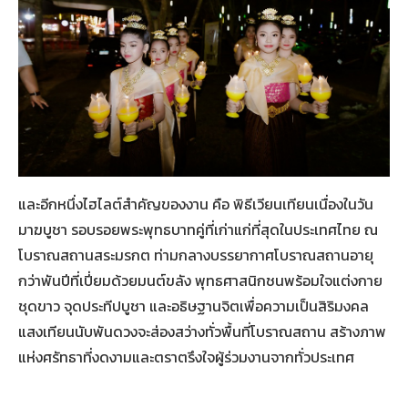
และอีกหนึ่งไฮไลต์สำคัญของงาน คือ พิธีเวียนเทียนเนื่องในวัน
มาฆบูชา รอบรอยพระพุทธบาทคู่ที่เก่าแก่ที่สุดในประเทศไทย ณ
โบราณสถานสระมรกต ท่ามกลางบรรยากาศโบราณสถานอายุ
กว่าพันปีที่เปี่ยมด้วยมนต์ขลัง พุทธศาสนิกชนพร้อมใจแต่งกาย
ชุดขาว จุดประทีปบูชา และอธิษฐานจิตเพื่อความเป็นสิริมงคล
แสงเทียนนับพันดวงจะส่องสว่างทั่วพื้นที่โบราณสถาน สร้างภาพ
แห่งศรัทธาที่งดงามและตราตรึงใจผู้ร่วมงานจากทั่วประเทศ