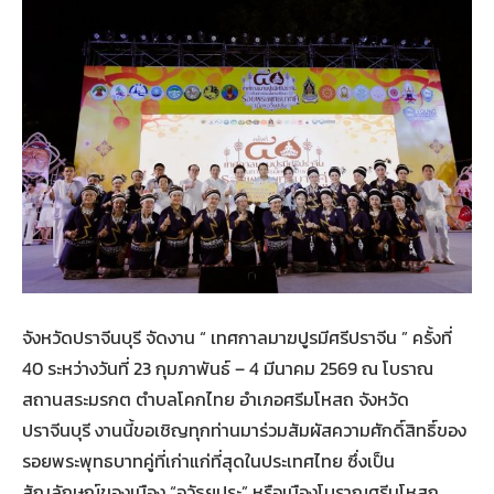
จังหวัดปราจีนบุรี จัดงาน “ เทศกาลมาฆปูรมีศรีปราจีน ” ครั้งที่
40 ระหว่างวันที่ 23 กุมภาพันธ์ – 4 มีนาคม 2569 ณ โบราณ
สถานสระมรกต ตำบลโคกไทย อำเภอศรีมโหสถ จังหวัด
ปราจีนบุรี งานนี้ขอเชิญทุกท่านมาร่วมสัมผัสความศักดิ์สิทธิ์ของ
รอยพระพุทธบาทคู่ที่เก่าแก่ที่สุดในประเทศไทย ซึ่งเป็น
สัญลักษณ์ของเมือง “อวัธยปุระ” หรือเมืองโบราณศรีมโหสถ