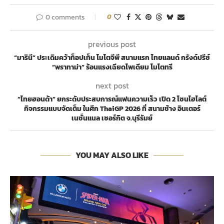
0 comments
0
previous post
“มารินี” ประเดิมคว้าท็อปเท็น โมโตจีพี สนามแรก ไทยแลนด์ กรังด์ปรีซ์
“พราทาม่า” ร้อนแรงเฉียดโพเดียม โมโตทรี
next post
“ไทยฮอนด้า” ยกระดับประสบการณ์แฟนความเร็ว เปิด 2 โซนไฮไลต์
กิจกรรมแบบจัดเต็ม ในศึก ThaiGP 2026 ที่ สนามช้าง อินเตอร์
เนชั่นแนล เซอร์กิต จ.บุรีรัมย์
YOU MAY ALSO LIKE