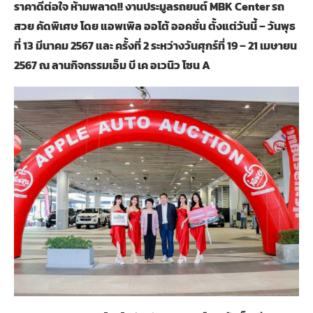
ราคาดีต่อใจ ห้ามพลาด!! งานประมูลรถยนต์ MBK Center รถ
สวย คัดพิเศษ โดย แอพเพิล ออโต้ ออคชั่น ตั้งแต่วันนี้ – วันพุธ
ที่ 13 มีนาคม 2567 และ ครั้งที่ 2 ระหว่างวันศุกร์ที่ 19 – 21 เมษายน
2567 ณ ลานกิจกรรมเอ็ม บี เค อเวนิว โซน A