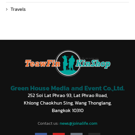
Travels
Green House Media and Event Co.,Ltd.
252 Soi Lat Phrao 93, Lat Phrao Road,
Khlong Chaokhun Sing, Wang Thonglang,
Bangkok 10310
Contact us:
news@joinalife.com