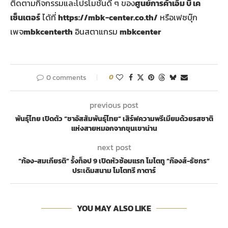
ติดตามกิจกรรมและโปรโมชันดี ๆ ของ
ศูนย์การค้าเอ็ม บี เค
เซ็นเตอร์
ได้ที่
https://mbk-center.co.th/
หรือเฟซบุ๊ก
เพจ
mbkcenterth
อินสตาแกรม
mbkcenter
0 comments
0
previous post
พันธุ์ไทย เปิดตัว “ชาอัสสัมพันธุ์ไทย” เสิร์ฟความพรีเมียมด้วยรสชาติ
แห่งสายหมอกจากขุนเขาน่าน
next post
“ก้อง-สมเกียรติ” รั้งท็อป 9 เปิดหัวซ้อมแรก โมโตทู “ก๊องส์-ธัชกร”
ประเดิมสนาม โมโตทรี กาตาร์
YOU MAY ALSO LIKE