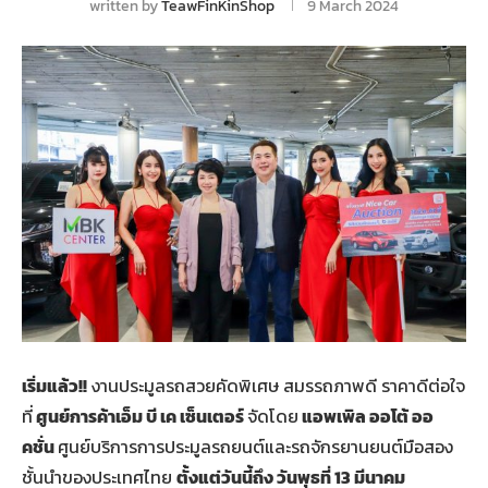
written by
TeawFinKinShop
9 March 2024
เริ่มแล้ว!!
งานประมูลรถสวยคัดพิเศษ สมรรถภาพดี ราคาดีต่อใจ
ที่
ศูนย์การค้าเอ็ม บี เค เซ็นเตอร์
จัดโดย
แอพเพิล ออโต้ ออ
คชั่น
ศูนย์บริการการประมูลรถยนต์และรถจักรยานยนต์มือสอง
ชั้นนำของประเทศไทย
ตั้งแต่วันนี้ถึง วันพุธที่ 13 มีนาคม