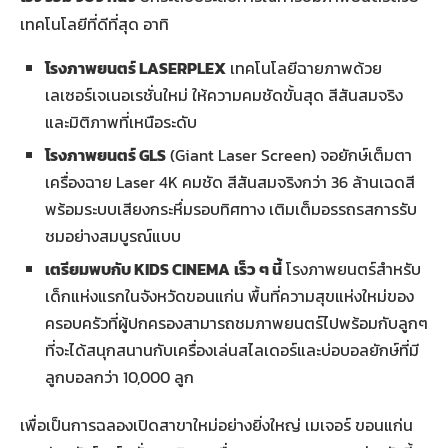
เทคโนโลยีที่ดีที่สุด อาทิ
โรงภาพยนตร์ LASERPLEX
เทคโนโลยีฉายภาพด้วย
เลเซอร์เจเนอเรชั่นใหม่ ให้ความคมชัดขั้นสุด สีสันสมจริง
และมิติภาพที่เหนือระดับ
โรงภาพยนตร์
GLS
(Giant Laser Screen) จอยักษ์เต็มตา
เครื่องฉาย Laser 4K คมชัด สีสันสมจริงกว่า 36 ล้านเฉดสี
พร้อมระบบเสียงกระหึ่มรอบทิศทาง เติมเต็มอรรถรสการรับ
ชมอย่างสมบูรณ์แบบ
เตรียมพบกับ KIDS CINEMA
เร็ว ๆ นี้
โรงภาพยนตร์สำหรับ
เด็กแห่งแรกในจังหวัดขอนแก่น พื้นที่ความสุขแห่งใหม่ของ
ครอบครัวที่ผู้ปกครองสามารถชมภาพยนตร์ไปพร้อมกับลูกๆ
ที่จะได้สนุกสนานกับเครื่องเล่นสไลเดอร์และบ่อบอลยักษ์ที่มี
ลูกบอลกว่า 10,000 ลูก
เพื่อเป็นการฉลองเปิดสาขาใหม่อย่างยิ่งใหญ่ เมเจอร์ ขอนแก่น