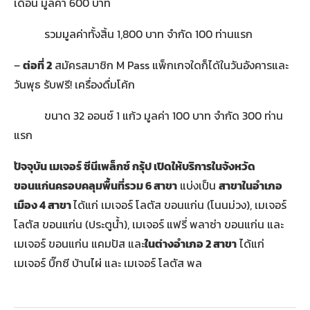
เดือน มูลค่า 600 บาท
รวมมูลค่าทั้งสิ้น 1,800 บาท จำกัด 100 ท่านแรก
–
ต่อที่
2
สมัครสมาชิก M Pass แพ็กเกจใดก็ได้ในวันอังคารและ
วันพุธ รับฟรี! เครื่องดื่มโค้ก
ขนาด 32 ออนซ์ 1 แก้ว มูลค่า 100 บาท จำกัด 300 ท่าน
แรก
ปัจจุบัน เมเจอร์ ซีนีเพล็กซ์ กรุ้ป เปิดให้บริการในจังหวัด
ขอนแก่นครอบคลุมพื้นที่รวม 6 สาขา
แบ่งเป็น
สาขาในอำเภอ
เมือง 4 สาขา
ได้แก่ เมเจอร์ โลตัส ขอนแก่น (โนนม่วง), เมเจอร์
โลตัส ขอนแก่น (ประตูน้ำ), เมเจอร์ แฟรี่ พลาซ่า ขอนแก่น และ
เมเจอร์ ขอนแก่น แคมปัส และ
ในต่างอำเภอ 2 สาขา
ได้แก่
เมเจอร์ บิ๊กซี บ้านไผ่ และ เมเจอร์ โลตัส พล