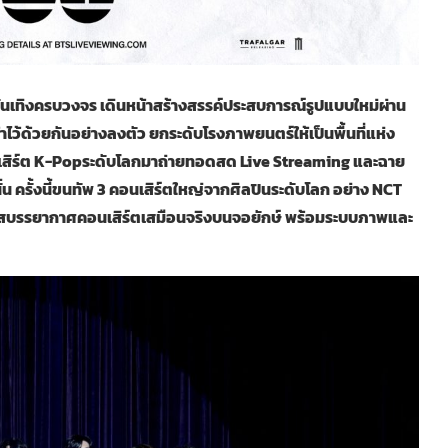
ามบันเทิงครบวงจร เดินหน้าสร้างสรรค์ประสบการณ์รูปแบบใหม่ผ่าน
ว้ด้วยกันอย่างลงตัว ยกระดับโรงภาพยนตร์ให้เป็นพื้นที่แห่ง
เสิร์ต K-Popระดับโลกมาถ่ายทอดสด Live Streaming และฉาย
น ครั้งนี้ขนทัพ 3 คอนเสิร์ตใหญ่จากศิลปินระดับโลก อย่าง NCT
ผัสบรรยากาศคอนเสิร์ตเสมือนจริงบนจอยักษ์ พร้อมระบบภาพและ