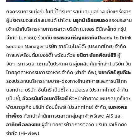
กิจกรรมการแข่งขันในปีนี้ได้รับการสนับสนุนอย่างแข็งแกร่งจาก
ผู้บริหารของแต่ละแบรนด์ นำโดย
นรุตม์ เจียรสนอง
รองประธาน
เจ้าหน้าที่บริหารฝ่ายการตลาด บริษัท เมเจอร์ ซีนีเพล็กซ์ กรุ้ป
จำกัด (มหาชน) ร่วมกับ
กรสรวง หิรัญเมธากิจ
Ready to Drink
Section Manager บริษัท อายิโนะโมะโต๊ะ (ประเทศไทย) จำกัด
(กาแฟพร้อมดื่มเบอร์ดี้) พร้อมด้วย
ชนิดา นันทพัฒน์สิริ
ผู้
จัดการการตลาดภายในประเทศ (กลุ่มผลิตภัณฑ์หลัก) บริษัท วัน
ไทยอุตสาหกรรมการอาหาร จำกัด (ยำยำ คัพ),
ปิยาภัสร์ สุขฑีฆะ
รองประธานบริหารฝ่ายขาย-ช่องทางร้านอาหารและการบริโภค
นอกบ้าน บริษัท ซันโทรี่ เป๊ปซี่โค เบเวอเรจ (ประเทศไทย) จำกัด
(เป๊ปซี่),
อัจฉรนันท์ อเนกวิโรจน์
หัวหน้าฝ่ายวางแผนกลยุทธ์และ
พัฒนาธุรกิจ บริษัท ช้อปปี้เพย์ (ประเทศไทย) จำกัด,
เบญจพร
กำเพ็ชร
หัวหน้าสำนักการตลาดกลุ่มลูกค้าพรีเพด AIS และ
อาทิตย์ ฉลองชน
ผู้อำนวยการฝ่ายการตลาด บริษัท เอเซ็ดคิง
จำกัด (Hi-view)