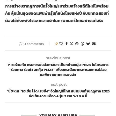
การสร้างปรากฏการณ์ครั้งใหญ่! มาร่วมสร้างสถิติใหม่ไปพร้อม
กัน ลุ้นเป็นสุดยอดแฟนพันธุ์แท้หนังไทยแห่งปี กับบททดสอบที่
ต้องใช้ทั้งพลังใจและความรักในภาพยนตร์ไทยอย่างแท้จริง
0 comments
0
previous post
PTG ร่วมกับ กรมการขนส่งทางบก เดินหน้าลดฝุ่น PM2.5 ในโครงการ
“ร่วมทาง ร่วมใจ ลดฝุ่น PM2.5” เพื่อยกระดับมาตรการลดการปล่อย
มลพิษจากภาคการขนส่ง
next post
“ชี้ชะตา! “เอเชีย โร้ด เรซซิ่ง” จัดใหญ่ที่ไทย สนามปิดท้ายฤดูกาล 2025
จัดเต็มความเดือด 4 รุ่น 2 เรซ 5-7 ธ.ค.นี้
YOU MAY ALSO LIKE