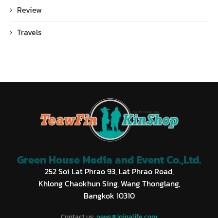
Review
Travels
Green House Media and Event Co.,Ltd.
252 Soi Lat Phrao 93, Lat Phrao Road,
Khlong Chaokhun Sing, Wang Thonglang,
Bangkok 10310
Contact us:
news@joinalife.com