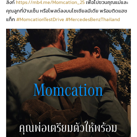
ลิงก์
https://mb4.me/Momcation_25
เพื่อไปชวนคุณแม่และ
คุณลูกที่บ้านเซ็น หรือโพสต์ลงบนโซเชียลมีเดีย พร้อมติดแฮช
แท็ก
#MomcationTestDrive
#MercedesBenzThailand