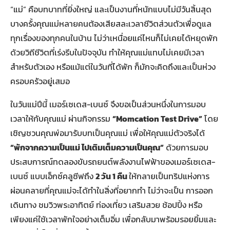
“แม่” คือบทบาทที่ยิ่งใหญ่ และเป็นงานที่หนักแบบไม่มีวันสิ้นสุด
บางครั้งคุณแม่หลายคนต้องเสียสละเวลาชีวิตส่วนตัวเพื่อดูแล
ทุกเรื่องของทุกคนในบ้าน ไม่ว่าเหนื่อยแค่ไหนก็ไม่เคยได้หยุดพัก
ด้วยวิถีชีวิตที่เร่งรีบในปัจจุบัน ทำให้คุณแม่แทบไม่เคยมีเวลา
สำหรับตัวเอง หรือแม้แต่ในวันที่ได้พัก ก็มักจะคิดถึงและเป็นห่วง
ครอบครัวอยู่เสมอ
ในวันแม่ปีนี้ เมอร์เซเดส-เบนซ์ จึงขอเป็นส่วนหนึ่งในการมอบ
เวลาให้กับคุณแม่ ผ่านกิจกรรม
“Momcation Test Drive”
โดย
เชิญชวนคุณพ่อมารับบทเป็นคุณแม่ เพื่อให้คุณแม่ตัวจริงได้
“พักจากความเป็นแม่ ไปเติมเต็มความเป็นคุณ”
ด้วยการมอบ
ประสบการณ์ทดลองขับรถยนต์พลังงานไฟฟ้าของเมอร์เซเดส-
เบนซ์ แบบเอ็กซ์คลูซีฟถึง
2 วัน 1 คืน
ให้กลายเป็นทริปแห่งการ
ผ่อนคลายที่คุณแม่จะได้ทำในสิ่งที่อยากทำ ไม่ว่าจะเป็น การออก
เดินทาง ชมวิวพระอาทิตย์ ท่องเที่ยว เสริมสวย ช้อปปิ้ง หรือ
เพียงแค่ใช้เวลาพักใจอย่างเต็มอิ่ม เพื่อกลับมาพร้อมรอยยิ้มและ