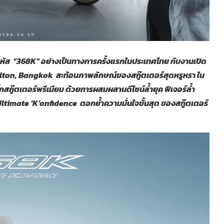
 รหัส
“368K”
อย่างเป็นทางการครั้งแรกในประเทศไทย กับงานเปิด
arlton, Bangkok สะท้อนภาพลักษณ์ของสกู๊ตเตอร์สุดหรูหรา ใน
ิ๊กสกู๊ตเตอร์พรีเมียม ด้วยการผสมผสานดีไซน์ล้ำยุค ฟีเจอร์ล้ำ
timate ‘K’onfidence ตอกย้ำความมั่นใจขั้นสุด ของสกู๊ตเตอร์