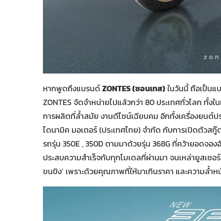
หากพูดถึงแบรนด์
ZONTES (ซอนเทส)
ในวันนี้ ถือเป็น
ZONTES จัดจำหน่ายไปแล้วกว่า 80 ประเทศทั่วโลก ทั้งใน
การผลิตที่ล้ำสมัย งานดีไซน์เฉียบคม อีกทั้งเครื่องยนต
ไดนามิค มอเตอร์ (ประเทศไทย) จำกัด กับการเปิดตัวสกู๊
รถรุ่น 350E , 350D ตามมาด้วยรุ่น 368G ที่คว้ายอดจองอั
ประสบความสำเร็จกับทุกโมเดลที่ผ่านมา จนเหล่ายูสเซอร
ขนขิง’ เพราะด้วยคุณภาพที่ให้มาเกินราคา และความล้ำหน