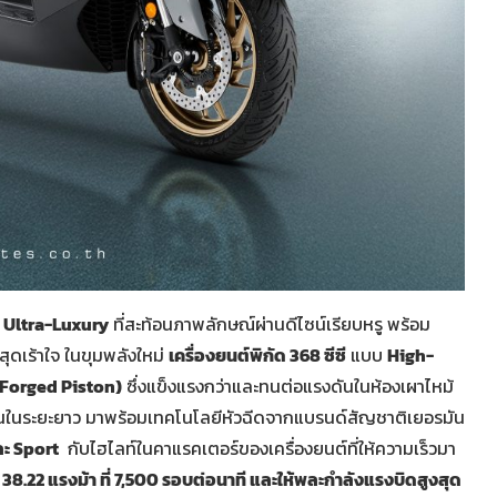
์
Ultra-Luxury
ที่สะท้อนภาพลักษณ์ผ่านดีไซน์เรียบหรู พร้อม
ุดเร้าใจ ในขุมพลังใหม่
เครื่องยนต์พิกัด
368 ซีซี
แบบ
High-
Forged Piston)
ซึ่งแข็งแรงกว่าและทนต่อแรงดันในห้องเผาไหม้
ทนทานในระยะยาว มาพร้อมเทคโนโลยีหัวฉีดจากแบรนด์สัญชาติเยอรมัน
ะ Sport
กับไฮไลท์ในคาแรคเตอร์ของเครื่องยนต์ที่ให้ความเร็วมา
 38.2
2 แรงม้า ที่ 7,500 รอบต่อนาที และให้พละกำลังแรงบิดสูงสุด