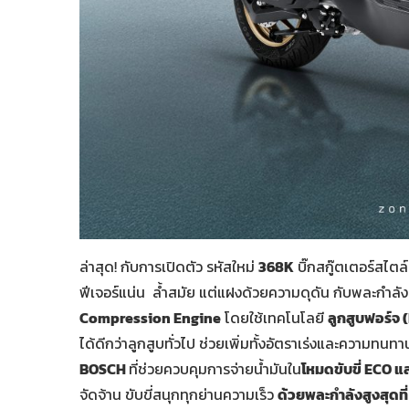
ล่าสุด! กับการเปิดตัว รหัสใหม่
368K
บิ๊กสกู๊ตเตอร์สไตล
ฟีเจอร์แน่น ล้ำสมัย แต่แฝงด้วยความดุดัน กับพละกำลังส
Compression Engine
โดยใช้เทคโนโลยี
ลูกสูบฟอร์จ (
ได้ดีกว่าลูกสูบทั่วไป ช่วยเพิ่มทั้งอัตราเร่งและความ
BOSCH
ที่ช่วยควบคุมการจ่ายน้ำมันใน
โหมดขับขี่
ECO แล
จัดจ้าน ขับขี่สนุกทุกย่านความเร็ว
ด้วยพละกำลังสูงสุดที่