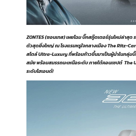
ZONTES (ซอนเทส)
เผยโฉม บิ๊กสกู๊ตเตอร์รุ่นใหม่ล่าสุด
ตัวสุดยิ่งใหญ่ ณ โรงแรมหรูใจกลางเมือง The Ritz-C
สไตล์ Ultra-Luxury ที่พร้อมก้าวขึ้นมาเป็นผู้นำในกลุ่มบ
สมัย พร้อมสมรรถนะเหนือระดับ ภายใต้คอนเซปต์ The Ul
ระดับไฮเอนด์!