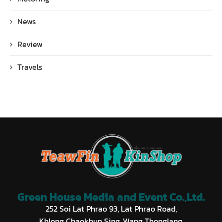
News
Review
Travels
Green House Media and Event Co.,Ltd.
252 Soi Lat Phrao 93, Lat Phrao Road,
Khlong Chaokhun Sing, Wang Thonglang,