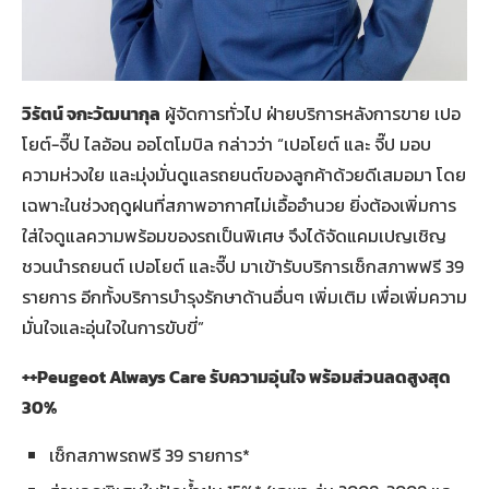
วิรัตน์ จกะวัฒนากุล
ผู้จัดการทั่วไป ฝ่ายบริการหลังการขาย เปอ
โยต์-จี๊ป ไลอ้อน ออโตโมบิล กล่าวว่า “เปอโยต์ และ จี๊ป มอบ
ความห่วงใย และมุ่งมั่นดูแลรถยนต์ของลูกค้าด้วยดีเสมอมา โดย
เฉพาะในช่วงฤดูฝนที่สภาพอากาศไม่เอื้ออำนวย ยิ่งต้องเพิ่มการ
ใส่ใจดูแลความพร้อมของรถเป็นพิเศษ จึงได้จัดแคมเปญเชิญ
ชวนนำรถยนต์ เปอโยต์ และจี๊ป มาเข้ารับบริการเช็กสภาพฟรี 39
รายการ อีกทั้งบริการบำรุงรักษาด้านอื่นๆ เพิ่มเติม เพื่อเพิ่มความ
มั่นใจและอุ่นใจในการขับขี่”
++Peugeot Always Care รับความอุ่นใจ พร้อมส่วนลดสูงสุด
30%
เช็กสภาพรถฟรี 39 รายการ*