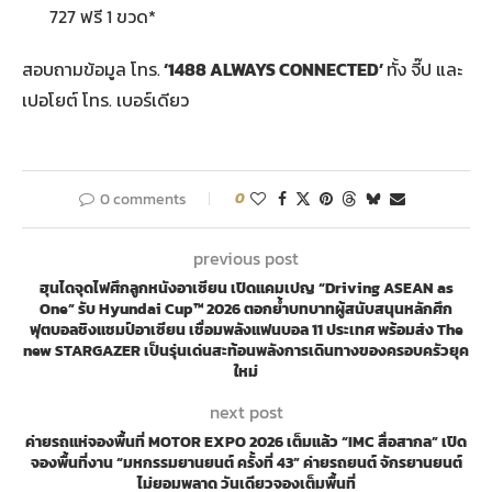
727 ฟรี 1 ขวด*
สอบถามข้อมูล โทร.
‘1488 ALWAYS CONNECTED’
ทั้ง จี๊ป และ
เปอโยต์ โทร. เบอร์เดียว
0 comments
0
previous post
ฮุนไดจุดไฟศึกลูกหนังอาเซียน เปิดแคมเปญ “Driving ASEAN as
One” รับ Hyundai Cup™ 2026 ตอกย้ำบทบาทผู้สนับสนุนหลักศึก
ฟุตบอลชิงแชมป์อาเซียน เชื่อมพลังแฟนบอล 11 ประเทศ พร้อมส่ง The
new STARGAZER เป็นรุ่นเด่นสะท้อนพลังการเดินทางของครอบครัวยุค
ใหม่
next post
ค่ายรถแห่จองพื้นที่ MOTOR EXPO 2026 เต็มแล้ว “IMC สื่อสากล” เปิด
จองพื้นที่งาน “มหกรรมยานยนต์ ครั้งที่ 43” ค่ายรถยนต์ จักรยานยนต์
ไม่ยอมพลาด วันเดียวจองเต็มพื้นที่