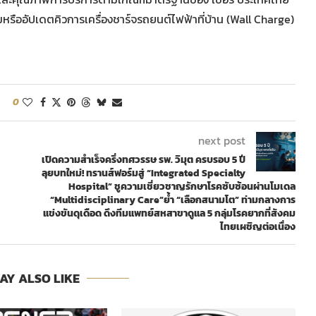
มหรืออัปเดตคิวการเครื่องชาร์จรถยนต์ไฟฟ้าที่บ้าน (Wall Charge)
0
next post
เปิดความสำเร็จครึ่งทศวรรษ รพ. วิมุต ครบรอบ 5 ปี
ลุยบทใหม่! ทรานส์ฟอร์มสู่ “Integrated Specialty
Hospital” ชูความเชี่ยวชาญรักษาโรคซับซ้อนผ่านโมเดล
“Multidisciplinary Care”ย้ำ “เลือกสนามโต” ท่ามกลางการ
แข่งขันดุเดือด ดึงทีมแพทย์สหสาขาดูแล 5 กลุ่มโรคยากที่สังคม
ไทยเผชิญต่อเนื่อง
AY ALSO LIKE