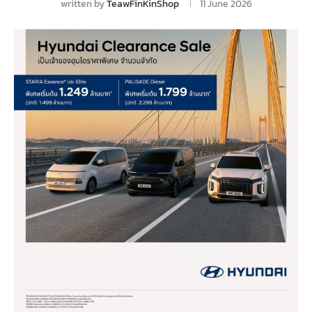
written by
TeawFinKinShop
11 June 2026