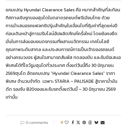
แคมเปญ Hyundai Clearance Sales คือ หมากสำคัญที่สะท้อน
ทิศทางเชิงรุกของฮุนไดในตลาดรถยนต์พรีเมียมไทย ด้วย
การนำเสนอรถแฟลกชิปรุ่นสำคัญในเงื่อนไขที่คุ้มค่าที่สุดแห่งปี
ก่อนเดินหน้าสู่การปรับไลน์อัปผลิตภัณฑ์ครั้งใหม่ โดยยังคงยึด
มั่นในการส่งมอบยนตรกรรมที่ผสานนวัตกรรม เทคโนโลยี
คุณภาพระดับสากล และประสบการณ์การเป็นเจ้าของรถยนต์
อย่างครบวงจร ผู้สนใจสามารถสัมผัส ทดลองขับ และรับข้อเสนอ
พิเศษได้ที่โชว์รูมฮุนไดทั่วประเทศ ตั้งแต่วันนี้ถึง 30 มิถุนายน
2569ฮุนได อัดแคมเปญ “Hyundai Clearance Sales” ราคา
พิเศษ จำนวนจำกัด เฉพาะ STARIA – PALISADE สู้ราคาน้ำมัน
ดีด รองรับ B20จองและรับรถตั้งแต่วันนี้ – 30 มิถุนายน 2569
เท่านั้น
0 comments
0