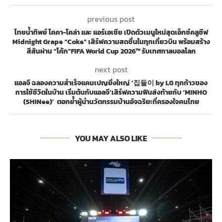
previous post
ไทยน้ำทิพย์ โคคา-โคล่า และ แอร์เอเชีย เปิดตัวเมนูใหม่สุดเอ็กซ์คลูซีฟ
Midnight Grape “Coke” เสิร์ฟความสดชื่นในทุกเที่ยวบิน พร้อมสร้าง
สีสันผ่าน “โค้ก”FIFA World Cup 2026™ รับเทศกาลบอลโลก
next post
แอลจี ฉลองความสำเร็จแคมเปญยิ่งใหญ่ ‘집들이 by LG ทุกก้าวของ
การใช้ชีวิตในบ้าน เริ่มต้นกับแอลจี’เสิร์ฟความฟินส่งท้ายกับ ‘MINHO
(SHINee)’ ตอกย้ำผู้นำนวัตกรรมบ้านอัจฉริยะที่ครองใจคนไทย
YOU MAY ALSO LIKE