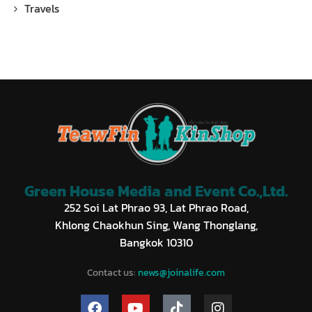
Travels
Green House Media and Event Co.,Ltd.
252 Soi Lat Phrao 93, Lat Phrao Road,
Khlong Chaokhun Sing, Wang Thonglang,
Bangkok 10310
Contact us:
news@joinalife.com