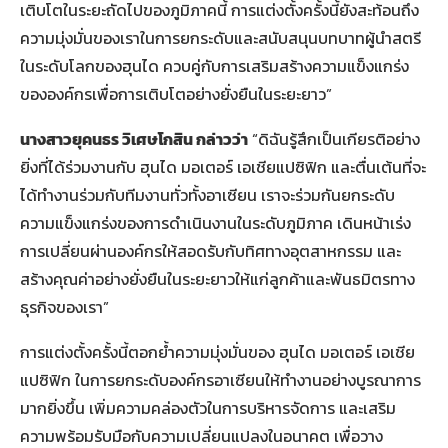
เติบโตในระยะถัดไปของภูมิภาคนี้ การแต่งตั้งครั้งนี้ยังสะท้อนถึง
ความมุ่งมั่นของเราในการยกระดับและสนับสนุนบทบาทผู้นำสตรี
ในระดับโลกของฮุนได ควบคู่กับการเสริมสร้างความแข็งแกร่ง
ขององค์กรเพื่อการเติบโตอย่างยั่งยืนในระยะยาว”
นางสาวยุคนธร วิเศษโกสิน กล่าวว่า
“ดิฉันรู้สึกเป็นเกียรติอย่าง
ยิ่งที่ได้ร่วมงานกับ ฮุนได มอเตอร์ เอเชียแปซิฟิก และตื่นเต้นที่จะ
ได้ทำงานร่วมกับทีมงานทั่วทั้งอาเซียน เราจะร่วมกันยกระดับ
ความแข็งแกร่งของการดำเนินงานในระดับภูมิภาค เดินหน้าเร่ง
การเปลี่ยนผ่านองค์กรให้สอดรับกับทิศทางอุตสาหกรรม และ
สร้างคุณค่าอย่างยั่งยืนในระยะยาวให้แก่ลูกค้าและพันธมิตรทาง
ธุรกิจของเรา”
การแต่งตั้งครั้งนี้ตอกย้ำความมุ่งมั่นของ ฮุนได มอเตอร์ เอเชีย
แปซิฟิก ในการยกระดับองค์กรอาเซียนให้ทำงานอย่างบูรณาการ
มากยิ่งขึ้น เพิ่มความคล่องตัวในการบริหารจัดการ และเสริม
ความพร้อมรับมือกับความเปลี่ยนแปลงในอนาคต เพื่อวาง