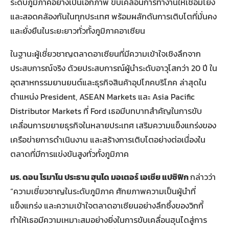
ระดับภูมิภาคอย่างเป็นเอกภาพ ขับเคลื่อนการทำงานให้เชื่อมโยง
และสอดคล้องกันในทุกประเทศ พร้อมผลักดันการเติบโตที่มั่นคง
และยั่งยืนในระยะยาวทั่วทั้งภูมิภาคอาเซียน
ในฐานะผู้เชี่ยวชาญตลาดอาเซียนที่มีความเข้าใจเชิงลึกจาก
ประสบการณ์จริง ด้วยประสบการณ์ผู้นำระดับอาวุโสกว่า 20 ปี ใน
อุตสาหกรรมยานยนต์และธุรกิจสินค้าอุปโภคบริโภค ล่าสุดใน
ตำแหน่ง President, ASEAN Markets และ Asia Pacific
Distributor Markets ที่ Ford เธอมีบทบาทสำคัญในการขับ
เคลื่อนการขยายธุรกิจในหลายประเทศ เสริมความแข็งแกร่งของ
เครือข่ายการดำเนินงาน และสร้างการเติบโตอย่างต่อเนื่องใน
ตลาดที่มีการแข่งขันสูงทั่วทั้งภูมิภาค
มร. ดอน โรมาโน ประธาน ฮุนได มอเตอร์ เอเชีย แปซิฟิก
กล่าวว่า
“ความเชี่ยวชาญในระดับภูมิภาค ศักยภาพความเป็นผู้นำที่
แข็งแกร่ง และความเข้าใจตลาดอาเซียนอย่างลึกซึ้งของวิกกี้
ทำให้เธอมีความเหมาะสมอย่างยิ่งในการขับเคลื่อนฮุนไดสู่การ